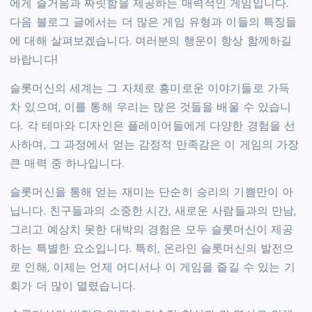
에게 즐거움과 짜릿함을 제공하는 매력적인 게임입니다.
다음 블로그 글에서는 더 많은 게임 유형과 이들의 특징들
에 대해 살펴보겠습니다. 여러분의 행운이 항상 함께하길
바랍니다!
슬롯머신의 세계는 그 자체로 흥미로운 이야기들로 가득
차 있으며, 이를 통해 우리는 많은 것들을 배울 수 있습니
다. 각 테마와 디자인은 플레이어들에게 다양한 경험을 선
사하며, 그 과정에서 얻는 감정적 만족감은 이 게임의 가장
큰 매력 중 하나입니다.
슬롯머신을 통해 얻는 재미는 단순히 승리의 기쁨만이 아
닙니다. 친구들과의 소중한 시간, 새로운 사람들과의 만남,
그리고 예상치 못한 대박의 경험은 모두 슬롯머신이 제공
하는 특별한 요소입니다. 특히, 온라인 슬롯머신의 발전으
로 인해, 이제는 언제 어디서나 이 게임을 즐길 수 있는 기
회가 더 많이 열렸습니다.