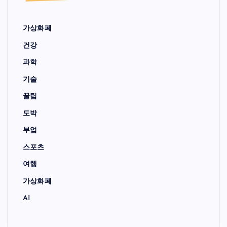
가상화폐
건강
과학
기술
꿀팁
도박
부업
스포츠
여행
가상화폐
AI