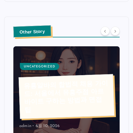
Other Story
UNCATEGORIZED
유흥알바의 합법적 채용 가이
드: 서울에서 유흥주점 아르
바이트 구하는 방법과 면접
팁
admin
6월 10, 2026