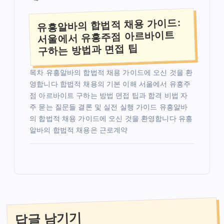
유흥알바의 합법적 채용 가이드:
서울에서 유흥주점 아르바이트
구하는 방법과 면접 팁
목차 유흥알바의 합법적 채용 가이드에 오신 것을 환
영합니다 합법적 채용의 기본 이해 서울에서 유흥주
점 아르바이트 구하는 방법 면접 팁과 합격 비법 자
주 묻는 질문들 결론 및 실전 실행 가이드 유흥알바
의 합법적 채용 가이드에 오신 것을 환영합니다 유흥
알바의 합법적 채용은 근로계약
답글 남기기