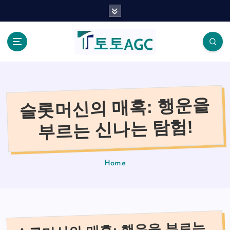
S
k
i
p
t
o
c
o
슬롯머신의 매혹: 행운을
n
t
부르는 신나는 탐험!
e
n
t
Home