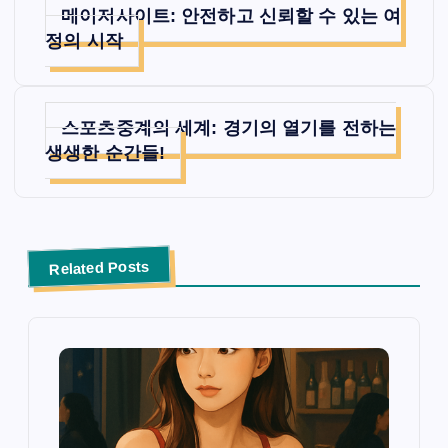
글
메이저사이트: 안전하고 신뢰할 수 있는 여
탐
정의 시작
색
스포츠중계의 세계: 경기의 열기를 전하는
생생한 순간들!
Related Posts