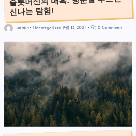
슬롯머신의 매혹: 행운을 부르는
신나는 탐험!
admin
Uncategorized
9월 13, 2024
0 Comments