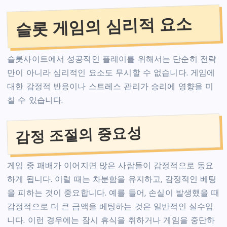
슬롯 게임의 심리적 요소
슬롯사이트에서 성공적인 플레이를 위해서는 단순히 전략
만이 아니라 심리적인 요소도 무시할 수 없습니다. 게임에
대한 감정적 반응이나 스트레스 관리가 승리에 영향을 미
칠 수 있습니다.
감정 조절의 중요성
게임 중 패배가 이어지면 많은 사람들이 감정적으로 동요
하게 됩니다. 이럴 때는 차분함을 유지하고, 감정적인 베팅
을 피하는 것이 중요합니다. 예를 들어, 손실이 발생했을 때
감정적으로 더 큰 금액을 베팅하는 것은 일반적인 실수입
니다. 이런 경우에는 잠시 휴식을 취하거나 게임을 중단하