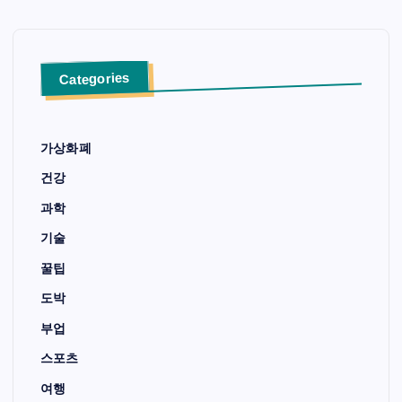
Categories
가상화폐
건강
과학
기술
꿀팁
도박
부업
스포츠
여행