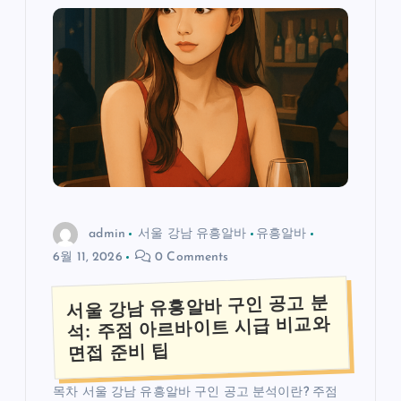
admin
서울 강남 유흥알바
유흥알바
6월 11, 2026
0 Comments
서울 강남 유흥알바 구인 공고 분
석: 주점 아르바이트 시급 비교와
면접 준비 팁
목차 서울 강남 유흥알바 구인 공고 분석이란? 주점