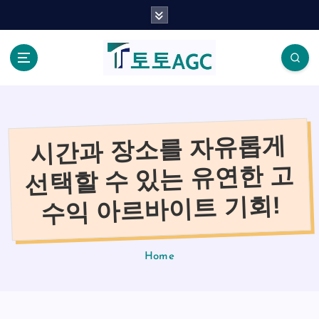
S
k
i
p
t
o
c
o
시간과 장소를 자유롭게
n
t
선택할 수 있는 유연한 고
e
n
수익 아르바이트 기회!
t
Home