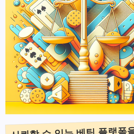
신뢰할 수 있는 베팅 플랫폼을