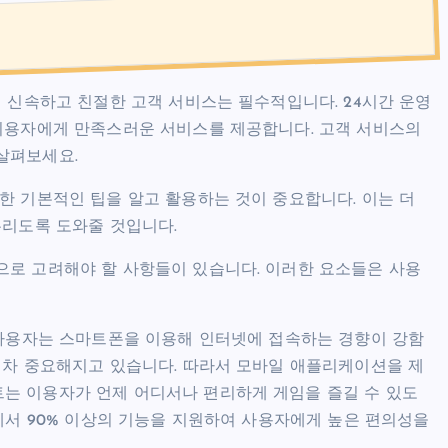
때 신속하고 친절한 고객 서비스는 필수적입니다. 24시간 운영
 이용자에게 만족스러운 서비스를 제공합니다. 고객 서비스의
살펴보세요.
한 기본적인 팁을 알고 활용하는 것이 중요합니다. 이는 더
누리도록 도와줄 것입니다.
으로 고려해야 할 사항들이 있습니다. 이러한 요소들은 사용
 사용자는 스마트폰을 이용해 인터넷에 접속하는 경향이 강함
점차 중요해지고 있습니다. 따라서 모바일 애플리케이션을 제
는 이용자가 언제 어디서나 편리하게 게임을 즐길 수 있도
에서 90% 이상의 기능을 지원하여 사용자에게 높은 편의성을