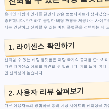
온라인 베팅이 인기를 끌면서 많은 토토사이트가 생겨났습니다
중요합니다. 안전하고 공정한 베팅 환경을 제공하는 사이트를
서는 안전하고 신뢰할 수 있는 베팅 플랫폼을 선택하는 데 
1. 라이센스 확인하기
신뢰할 수 있는 베팅 플랫폼은 해당 국가의 규제를 준수하며
가면 라이센스 정보를 확인할 수 있습니다. 예를 들어, 여
면 신뢰성이 높습니다.
2. 사용자 리뷰 살펴보기
다른 이용자들의 경험담을 통해 베팅 사이트의 신뢰성을 가