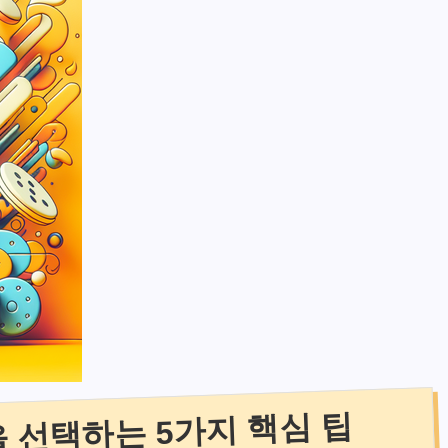
 선택하는 5가지 핵심 팁