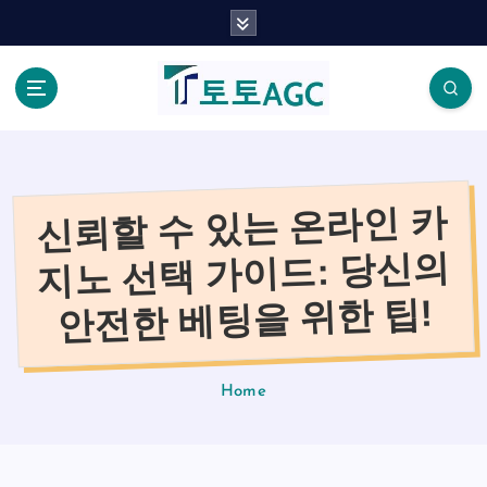
S
k
i
p
t
o
c
o
신뢰할 수 있는 온라인 카
n
t
지노 선택 가이드: 당신의
e
n
안전한 베팅을 위한 팁!
t
Home