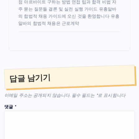
점 아르바이트 구하는 방법 면접 팁과 합격 비법 자
주 묻는 질문들 결론 및 실전 실행 가이드 유흥알바
의 합법적 채용 가이드에 오신 것을 환영합니다 유흥
알바의 합법적 채용은 근로계약
답글 남기기
이메일 주소는 공개되지 않습니다.
필수 필드는
*
로 표시됩니다
댓글
*