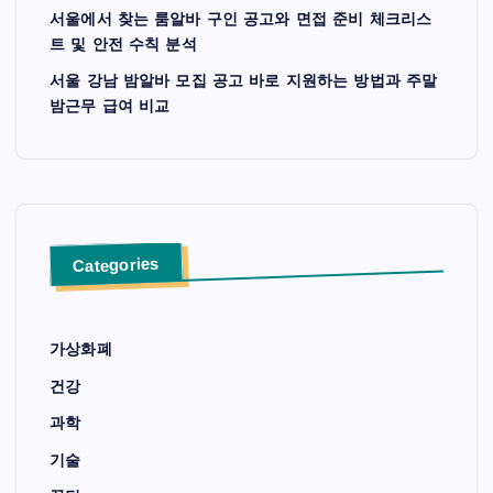
서울에서 찾는 룸알바 구인 공고와 면접 준비 체크리스
트 및 안전 수칙 분석
서울 강남 밤알바 모집 공고 바로 지원하는 방법과 주말
밤근무 급여 비교
Categories
가상화폐
건강
과학
기술