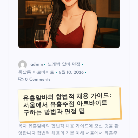
admin
노래방 알바 면접
룸살롱 아르바이트
6월 10, 2026
0 Comments
유흥알바의 합법적 채용 가이드:
서울에서 유흥주점 아르바이트
구하는 방법과 면접 팁
목차 유흥알바의 합법적 채용 가이드에 오신 것을 환
영합니다 합법적 채용의 기본 이해 서울에서 유흥주