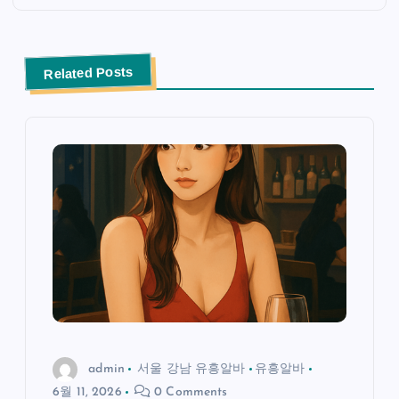
Related Posts
admin
서울 강남 유흥알바
유흥알바
6월 11, 2026
0 Comments