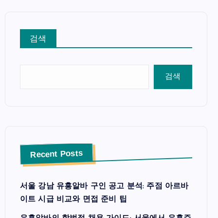
검색
검색
Recent Posts
서울 강남 유흥알바 구인 공고 분석: 주점 아르바
이트 시급 비교와 면접 준비 팁