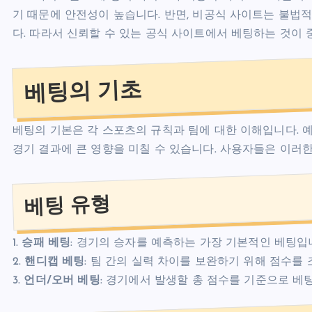
기 때문에 안전성이 높습니다. 반면, 비공식 사이트는 불법
다. 따라서 신뢰할 수 있는 공식 사이트에서 베팅하는 것이 
베팅의 기초
베팅의 기본은 각 스포츠의 규칙과 팀에 대한 이해입니다. 
경기 결과에 큰 영향을 미칠 수 있습니다. 사용자들은 이러
베팅 유형
1.
승패 베팅
: 경기의 승자를 예측하는 가장 기본적인 베팅입
2.
핸디캡 베팅
: 팀 간의 실력 차이를 보완하기 위해 점수를
3.
언더/오버 베팅
: 경기에서 발생할 총 점수를 기준으로 베