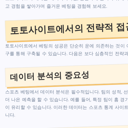
고 경험을 쌓아가며 즐거운 베팅을 경험해 보세요.
토토사이트에서의 전략적 접
토토사이트에서 베팅의 성공은 단순히 운에 의존하는 것이 아
구를 통해 구축될 수 있습니다. 다음은 보다 심층적인 전략
데이터 분석의 중요성
스포츠 베팅에서 데이터 분석은 필수적입니다. 팀의 성적, 
더 나은 예측을 할 수 있습니다. 예를 들어, 특정 팀이 홈
이 유리할 수 있습니다. 이러한 데이터는 스포츠 통계 사이
니다.