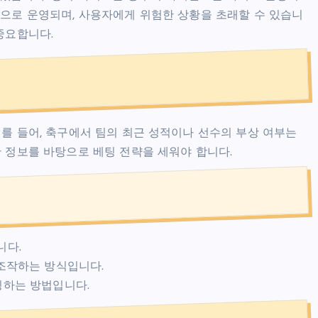
적으로 운영되며, 사용자에게 위험한 상황을 초래할 수 있습니
중요합니다.
예를 들어, 축구에서 팀의 최근 성적이나 선수의 부상 여부는
한 정보를 바탕으로 베팅 전략을 세워야 합니다.
니다.
 조작하는 방식입니다.
팅하는 방법입니다.