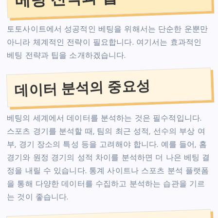
토토사이트에서 성공적인 베팅을 위해서는 단순한 운뿐만
아니라 체계적인 전략이 필요합니다. 여기서는 효과적인
베팅 전략과 팁을 소개하겠습니다.
데이터 분석의 중요성
베팅의 세계에서 데이터를 분석하는 것은 필수적입니다.
스포츠 경기를 분석할 때, 팀의 최근 성적, 선수의 부상 여
부, 경기 장소의 특성 등을 고려해야 합니다. 예를 들어, 홈
경기와 원정 경기의 성적 차이를 분석하면 더 나은 베팅 결
정을 내릴 수 있습니다. 통계 사이트나 스포츠 분석 플랫폼
을 통해 다양한 데이터를 수집하고 분석하는 습관을 기르
는 것이 좋습니다.