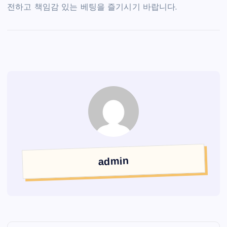
전하고 책임감 있는 베팅을 즐기시기 바랍니다.
admin