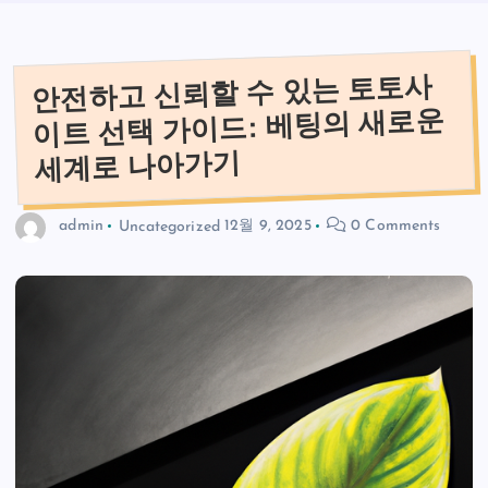
안전하고 신뢰할 수 있는 토토사
이트 선택 가이드: 베팅의 새로운
세계로 나아가기
admin
Uncategorized
12월 9, 2025
0 Comments