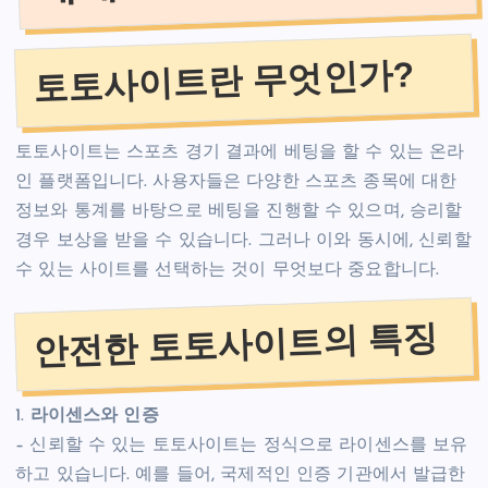
토토사이트란 무엇인가?
토토사이트는 스포츠 경기 결과에 베팅을 할 수 있는 온라
인 플랫폼입니다. 사용자들은 다양한 스포츠 종목에 대한
정보와 통계를 바탕으로 베팅을 진행할 수 있으며, 승리할
경우 보상을 받을 수 있습니다. 그러나 이와 동시에, 신뢰할
수 있는 사이트를 선택하는 것이 무엇보다 중요합니다.
안전한 토토사이트의 특징
1.
라이센스와 인증
– 신뢰할 수 있는 토토사이트는 정식으로 라이센스를 보유
하고 있습니다. 예를 들어, 국제적인 인증 기관에서 발급한