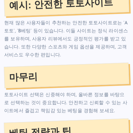
예시: 안전한 토토사이트
현재 많은 사용자들이 추천하는 안전한 토토사이트로는 ‘A
토토’, ‘B베팅’ 등이 있습니다. 이들 사이트는 정식 라이센스
를 보유하며, 사용자 리뷰에서도 긍정적인 평가를 받고 있
습니다. 또한 다양한 스포츠와 게임 옵션을 제공하며, 고객
서비스도 우수한 편입니다.
마무리
토토사이트 선택은 신중해야 하며, 올바른 정보를 바탕으
로 선택하는 것이 중요합니다. 안전하고 신뢰할 수 있는 사
이트에서 즐겁고 책임감 있는 베팅을 경험해 보세요.
베팅 전략과 팁