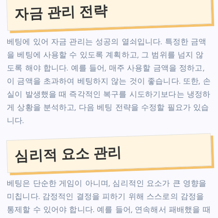
자금 관리 전략
베팅에 있어 자금 관리는 성공의 열쇠입니다. 특정한 금액
을 베팅에 사용할 수 있도록 계획하고, 그 범위를 넘지 않
도록 해야 합니다. 예를 들어, 매주 사용할 금액을 정하고,
이 금액을 초과하여 베팅하지 않는 것이 좋습니다. 또한, 손
실이 발생했을 때 즉각적인 복구를 시도하기보다는 냉정하
게 상황을 분석하고, 다음 베팅 전략을 수정할 필요가 있습
니다.
심리적 요소 관리
베팅은 단순한 게임이 아니며, 심리적인 요소가 큰 영향을
미칩니다. 감정적인 결정을 피하기 위해 스스로의 감정을
통제할 수 있어야 합니다. 예를 들어, 연속해서 패배했을 때