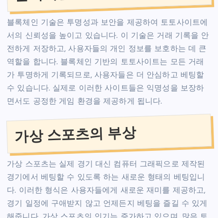
블록체인 기술은 투명성과 보안을 제공하여 토토사이트에
서의 신뢰성을 높이고 있습니다. 이 기술은 거래 기록을 안
전하게 저장하고, 사용자들의 개인 정보를 보호하는 데 큰
역할을 합니다. 블록체인 기반의 토토사이트는 모든 거래
가 투명하게 기록되므로, 사용자들은 더 안심하고 베팅할
수 있습니다. 실제로 이러한 사이트들은 익명성을 보장하
면서도 공정한 게임 환경을 제공하게 됩니다.
가상 스포츠의 부상
가상 스포츠는 실제 경기 대신 컴퓨터 그래픽으로 제작된
경기에서 베팅할 수 있도록 하는 새로운 형태의 베팅입니
다. 이러한 형식은 사용자들에게 새로운 재미를 제공하고,
경기 일정에 구애받지 않고 언제든지 베팅을 즐길 수 있게
해줍니다. 가상 스포츠의 인기는 증가하고 있으며, 많은 토