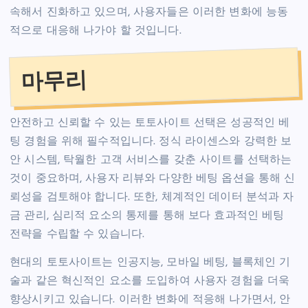
속해서 진화하고 있으며, 사용자들은 이러한 변화에 능동
적으로 대응해 나가야 할 것입니다.
마무리
안전하고 신뢰할 수 있는 토토사이트 선택은 성공적인 베
팅 경험을 위해 필수적입니다. 정식 라이센스와 강력한 보
안 시스템, 탁월한 고객 서비스를 갖춘 사이트를 선택하는
것이 중요하며, 사용자 리뷰와 다양한 베팅 옵션을 통해 신
뢰성을 검토해야 합니다. 또한, 체계적인 데이터 분석과 자
금 관리, 심리적 요소의 통제를 통해 보다 효과적인 베팅
전략을 수립할 수 있습니다.
현대의 토토사이트는 인공지능, 모바일 베팅, 블록체인 기
술과 같은 혁신적인 요소를 도입하여 사용자 경험을 더욱
향상시키고 있습니다. 이러한 변화에 적응해 나가면서, 안