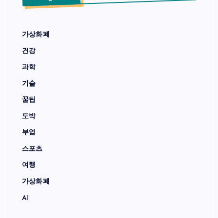
가상화폐
건강
과학
기술
꿀팁
도박
부업
스포츠
여행
가상화폐
AI