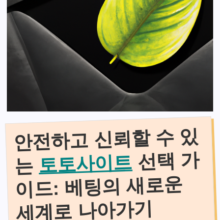
안전하고 신뢰할 수 있
선택 가
토토사이트
는
이드: 베팅의 새로운
세계로 나아가기