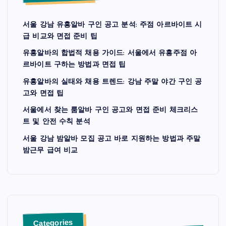
서울 강남 유흥알바 구인 공고 분석: 주점 아르바이트 시
급 비교와 면접 준비 팁
유흥알바의 합법적 채용 가이드: 서울에서 유흥주점 아
르바이트 구하는 방법과 면접 팁
유흥알바의 실태와 채용 트렌드: 강남 주말 야간 구인 공
고와 면접 팁
서울에서 찾는 룸알바 구인 공고와 면접 준비 체크리스
트 및 안전 수칙 분석
서울 강남 밤알바 모집 공고 바로 지원하는 방법과 주말
밤근무 급여 비교
Categories