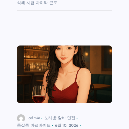
석해 시급 차이와 근로
admin
노래방 알바 면접
룸살롱 아르바이트
6월 10, 2026