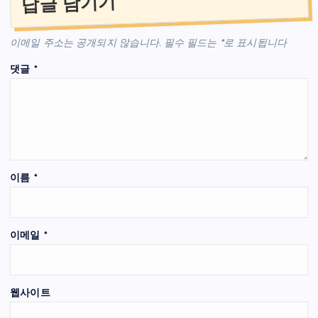
답글 남기기
이메일 주소는 공개되지 않습니다.
필수 필드는
*
로 표시됩니다
댓글
*
이름
*
이메일
*
웹사이트