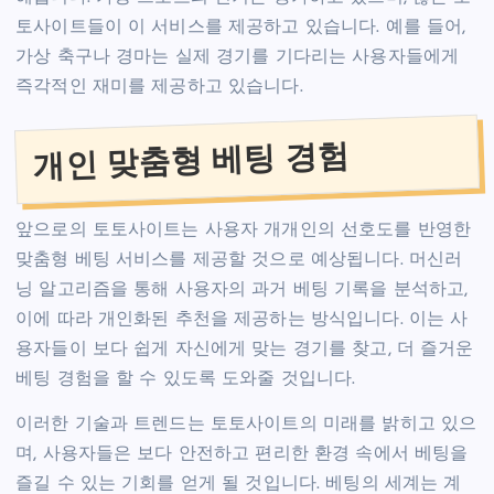
토사이트들이 이 서비스를 제공하고 있습니다. 예를 들어,
가상 축구나 경마는 실제 경기를 기다리는 사용자들에게
즉각적인 재미를 제공하고 있습니다.
개인 맞춤형 베팅 경험
앞으로의 토토사이트는 사용자 개개인의 선호도를 반영한
맞춤형 베팅 서비스를 제공할 것으로 예상됩니다. 머신러
닝 알고리즘을 통해 사용자의 과거 베팅 기록을 분석하고,
이에 따라 개인화된 추천을 제공하는 방식입니다. 이는 사
용자들이 보다 쉽게 자신에게 맞는 경기를 찾고, 더 즐거운
베팅 경험을 할 수 있도록 도와줄 것입니다.
이러한 기술과 트렌드는 토토사이트의 미래를 밝히고 있으
며, 사용자들은 보다 안전하고 편리한 환경 속에서 베팅을
즐길 수 있는 기회를 얻게 될 것입니다. 베팅의 세계는 계