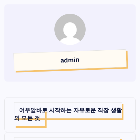
admin
글
여우알바로 시작하는 자유로운 직장 생활
탐
의 모든 것
색