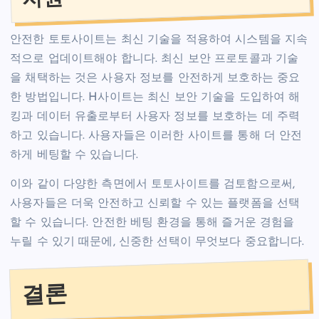
안전한 토토사이트는 최신 기술을 적용하여 시스템을 지속
적으로 업데이트해야 합니다. 최신 보안 프로토콜과 기술
을 채택하는 것은 사용자 정보를 안전하게 보호하는 중요
한 방법입니다. H사이트는 최신 보안 기술을 도입하여 해
킹과 데이터 유출로부터 사용자 정보를 보호하는 데 주력
하고 있습니다. 사용자들은 이러한 사이트를 통해 더 안전
하게 베팅할 수 있습니다.
이와 같이 다양한 측면에서 토토사이트를 검토함으로써,
사용자들은 더욱 안전하고 신뢰할 수 있는 플랫폼을 선택
할 수 있습니다. 안전한 베팅 환경을 통해 즐거운 경험을
누릴 수 있기 때문에, 신중한 선택이 무엇보다 중요합니다.
결론