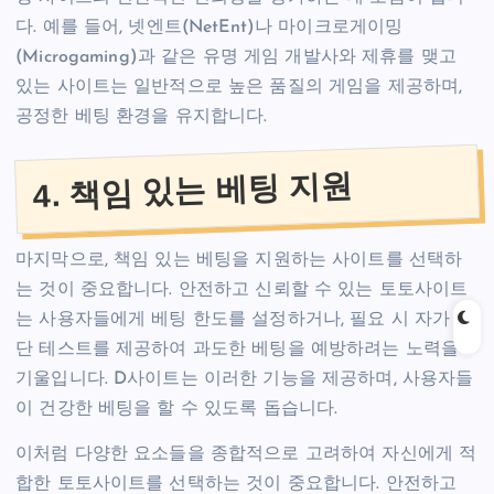
다. 예를 들어, 넷엔트(NetEnt)나 마이크로게이밍
(Microgaming)과 같은 유명 게임 개발사와 제휴를 맺고
있는 사이트는 일반적으로 높은 품질의 게임을 제공하며,
공정한 베팅 환경을 유지합니다.
4. 책임 있는 베팅 지원
마지막으로, 책임 있는 베팅을 지원하는 사이트를 선택하
는 것이 중요합니다. 안전하고 신뢰할 수 있는 토토사이트
는 사용자들에게 베팅 한도를 설정하거나, 필요 시 자가 진
단 테스트를 제공하여 과도한 베팅을 예방하려는 노력을
기울입니다. D사이트는 이러한 기능을 제공하며, 사용자들
이 건강한 베팅을 할 수 있도록 돕습니다.
이처럼 다양한 요소들을 종합적으로 고려하여 자신에게 적
합한 토토사이트를 선택하는 것이 중요합니다. 안전하고