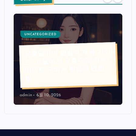
UNCATEGORIZED
유흥알바의 합법적 채용 가이
드: 서울에서 유흥주점 아르
바이트 구하는 방법과 면접
팁
admin
6월 10, 2026