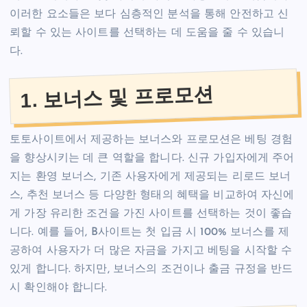
이러한 요소들은 보다 심층적인 분석을 통해 안전하고 신
뢰할 수 있는 사이트를 선택하는 데 도움을 줄 수 있습니
다.
1. 보너스 및 프로모션
토토사이트에서 제공하는 보너스와 프로모션은 베팅 경험
을 향상시키는 데 큰 역할을 합니다. 신규 가입자에게 주어
지는 환영 보너스, 기존 사용자에게 제공되는 리로드 보너
스, 추천 보너스 등 다양한 형태의 혜택을 비교하여 자신에
게 가장 유리한 조건을 가진 사이트를 선택하는 것이 좋습
니다. 예를 들어, B사이트는 첫 입금 시 100% 보너스를 제
공하여 사용자가 더 많은 자금을 가지고 베팅을 시작할 수
있게 합니다. 하지만, 보너스의 조건이나 출금 규정을 반드
시 확인해야 합니다.