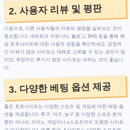
2. 사용자 리뷰 및 평판
다음으로, 다른 사용자들의 리뷰와 평판을 살펴보는 것이
중요합니다. 네트워크 커뮤니티, 블로그, SNS 등을 통해 해
당 토토사이트에 대한 사용자 경험을 확인하세요. 긍정적
인 리뷰가 많은 사이트는 대체로 신뢰할 수 있는 경우가 많
지만, 부정적인 후기가 많은 사이트는 피하는 것이 좋습니
다.
3. 다양한 베팅 옵션 제공
좋은 토토사이트는 다양한 스포츠 및 게임에 대한 베팅 옵
션을 제공합니다. 축구, 야구, 농구 등 다양한 스포츠 분야
뿐만 아니라, 카지노 게임이나 e스포츠까지 포함된 사이트