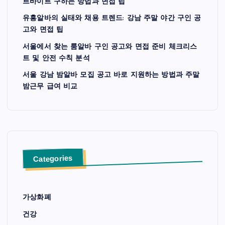
르바이트 구하는 방법과 면접 팁
유흥알바의 실태와 채용 트렌드: 강남 주말 야간 구인 공
고와 면접 팁
서울에서 찾는 룸알바 구인 공고와 면접 준비 체크리스
트 및 안전 수칙 분석
서울 강남 밤알바 모집 공고 바로 지원하는 방법과 주말
밤근무 급여 비교
Categories
가상화폐
건강