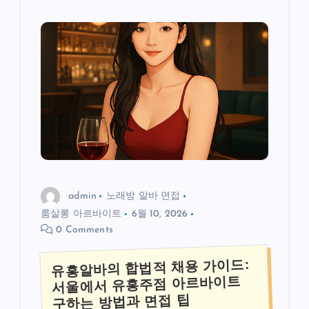
admin
노래방 알바 면접
룸살롱 아르바이트
6월 10, 2026
0 Comments
유흥알바의 합법적 채용 가이드:
서울에서 유흥주점 아르바이트
구하는 방법과 면접 팁