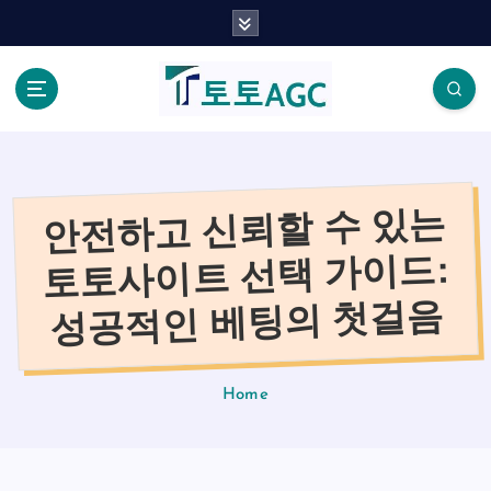
S
k
i
p
t
o
c
o
안전하고 신뢰할 수 있는
n
t
토토사이트 선택 가이드:
e
n
성공적인 베팅의 첫걸음
t
Home