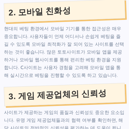
2. 모바일 친화성
현대의 베팅 환경에서 모바일 기기를 통한 접근성은 매우
중요합니다. 사용자들이 언제 어디서나 손쉽게 베팅을 즐
길 수 있도록 모바일 최적화가 잘 되어 있는 사이트를 선택
하는 것이 좋습니다. 많은 토토사이트가 모바일 앱을 제공
하거나 모바일 웹사이트를 통해 편리한 베팅 환경을 지원
합니다. C사이트는 사용자 경험을 고려해 모바일 앱을 통
해 실시간으로 베팅을 진행할 수 있도록 하고 있습니다.
3. 게임 제공업체의 신뢰성
사이트가 제공하는 게임의 품질과 신뢰성도 중요한 요소입
니다. 유명 게임 제공업체들과의 협력 여부를 확인하면, 해
당 사이트의 전반적인 신뢰성을 평가하는 데 도움이 됩니