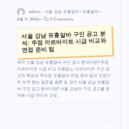
admin
서울 강남 유흥알바
유흥알바
6월 11, 2026
0 Comments
서울 강남 유흥알바 구인 공고 분
석: 주점 아르바이트 시급 비교와
면접 준비 팁
목차 서울 강남 유흥알바 구인 공고 분석이란? 주점
아르바이트 시급 비교 유흥업소 아르바이트 구인 공
고의 특징과 주의점 유흥알바 면접 준비 팁과 안전수
칙 자주 묻는 질문들 결론 및 정리 서울 강남 유흥알
바 구인 공고 분석이란? 서울 강남의 구인 공고를 분
석해 시급 차이와 근로