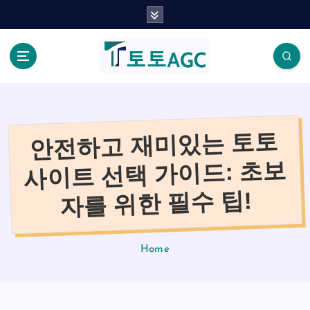
S
k
i
p
t
o
c
o
안전하고 재미있는 토토
n
t
사이트 선택 가이드: 초보
e
n
자를 위한 필수 팁!
t
Home