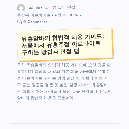
admin
노래방 알바 면접
룸살롱 아르바이트
6월 10, 2026
0 Comments
유흥알바의 합법적 채용 가이드:
서울에서 유흥주점 아르바이트
구하는 방법과 면접 팁
목차 유흥알바의 합법적 채용 가이드에 오신 것을 환
영합니다 합법적 채용의 기본 이해 서울에서 유흥주
점 아르바이트 구하는 방법 면접 팁과 합격 비법 자
주 묻는 질문들 결론 및 실전 실행 가이드 유흥알바
의 합법적 채용 가이드에 오신 것을 환영합니다 유흥
알바의 합법적 채용은 근로계약