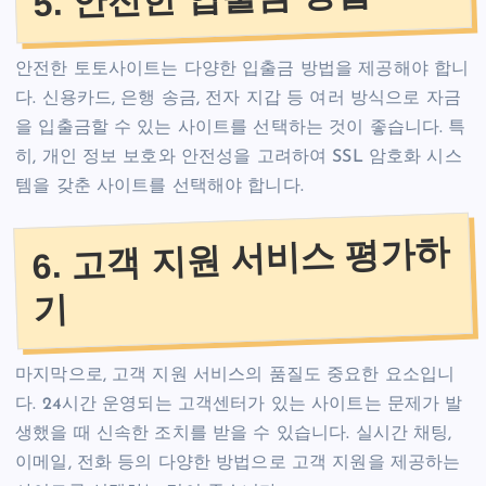
안전한 토토사이트는 다양한 입출금 방법을 제공해야 합니
다. 신용카드, 은행 송금, 전자 지갑 등 여러 방식으로 자금
을 입출금할 수 있는 사이트를 선택하는 것이 좋습니다. 특
히, 개인 정보 보호와 안전성을 고려하여 SSL 암호화 시스
템을 갖춘 사이트를 선택해야 합니다.
6. 고객 지원 서비스 평가하
기
마지막으로, 고객 지원 서비스의 품질도 중요한 요소입니
다. 24시간 운영되는 고객센터가 있는 사이트는 문제가 발
생했을 때 신속한 조치를 받을 수 있습니다. 실시간 채팅,
이메일, 전화 등의 다양한 방법으로 고객 지원을 제공하는