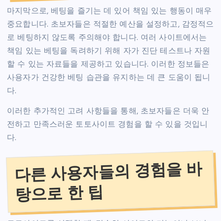
마지막으로, 베팅을 즐기는 데 있어 책임 있는 행동이 매우
중요합니다. 초보자들은 적절한 예산을 설정하고, 감정적으
로 베팅하지 않도록 주의해야 합니다. 여러 사이트에서는
책임 있는 베팅을 독려하기 위해 자가 진단 테스트나 자원
할 수 있는 자료들을 제공하고 있습니다. 이러한 정보들은
사용자가 건강한 베팅 습관을 유지하는 데 큰 도움이 됩니
다.
이러한 추가적인 고려 사항들을 통해, 초보자들은 더욱 안
전하고 만족스러운 토토사이트 경험을 할 수 있을 것입니
다.
다른 사용자들의 경험을 바
탕으로 한 팁