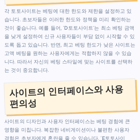
각 토토사이트는 베팅에 대한 한도와 제한을 설정하고 있
습니다. 초보자들은 이러한 한도와 정책을 미리 확인하는
것이 좋습니다. 예를 들어, ‘D토토사이트’는 최소 베팅 금액
을 낮게 설정하여 신규 사용자들이 부담 없이 시작할 수 있
도록 돕고 있습니다. 반면, 최고 베팅 한도가 낮은 사이트는
고액 베팅을 원하는 사용자에게는 적합하지 않을 수 있습
니다. 따라서 자신의 베팅 스타일에 맞는 사이트를 선택하
는 것이 중요합니다.
사이트의 인터페이스와 사용
편의성
사이트의 디자인과 사용자 인터페이스는 베팅 경험에 큰
영향을 미칩니다. 복잡한 네비게이션이나 불편한 사용자
경험은 초보자에게 혼란을 줄 수 있습니다. ‘E토토사이