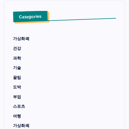
Categories
가상화폐
건강
과학
기술
꿀팁
도박
부업
스포츠
여행
가상화폐