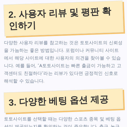
2. 사용자 리뷰 및 평판 확
인하기
다양한 사용자 리뷰를 참고하는 것은 토토사이트의 신뢰성
을 가늠하는 좋은 방법입니다. 포럼이나 커뮤니티 사이트
에서 해당 사이트에 대한 사용자의 의견을 찾아볼 수 있습
니다. 예를 들어, “A토토사이트는 빠른 출금이 가능하고 고
객센터도 친절하다”라는 리뷰가 있다면 긍정적인 신호로
해석할 수 있습니다.
3. 다양한 베팅 옵션 제공
토토사이트를 선택할 때는 다양한 스포츠 종목 및 베팅 옵