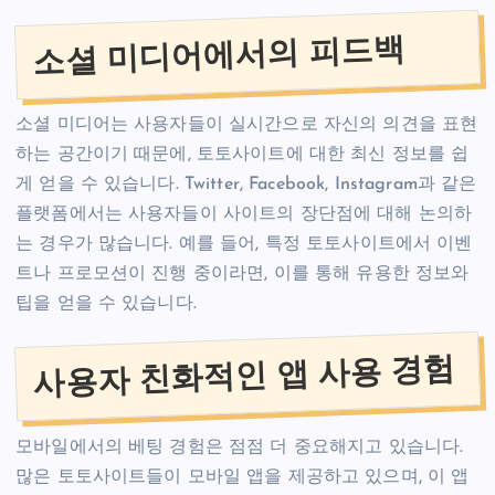
소셜 미디어에서의 피드백
소셜 미디어는 사용자들이 실시간으로 자신의 의견을 표현
하는 공간이기 때문에, 토토사이트에 대한 최신 정보를 쉽
게 얻을 수 있습니다. Twitter, Facebook, Instagram과 같은
플랫폼에서는 사용자들이 사이트의 장단점에 대해 논의하
는 경우가 많습니다. 예를 들어, 특정 토토사이트에서 이벤
트나 프로모션이 진행 중이라면, 이를 통해 유용한 정보와
팁을 얻을 수 있습니다.
사용자 친화적인 앱 사용 경험
모바일에서의 베팅 경험은 점점 더 중요해지고 있습니다.
많은 토토사이트들이 모바일 앱을 제공하고 있으며, 이 앱