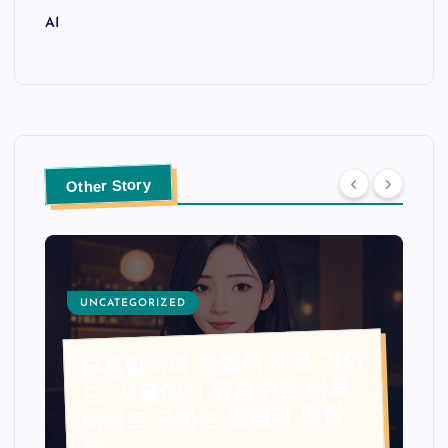
AI
Other Story
UNCATEGORIZED
유흥알바의 합법적 채용 가이
드: 서울에서 유흥주점 아르
바이트 구하는 방법과 면접