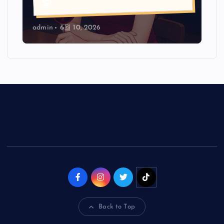
팁
admin
6월 10, 2026
Back to Top