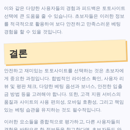
이와 같은 다양한 사용자들의 경험과 피드백은 토토사이트
선택에 큰 도움을 줄 수 있습니다. 초보자들은 이러한 정보
를 적극적으로 활용하여 보다 안전하고 만족스러운 베팅
경험을 할 수 있을 것입니다.
결론
안전하고 재미있는 토토사이트를 선택하는 것은 초보자에
게 중요한 과정입니다. 합법적인 라이센스 확인, 사용자 리
뷰 및 평판 체크, 다양한 베팅 옵션과 보너스, 안전한 입출
금 방법 등을 고려해야 합니다. 또한, 고객 지원 서비스의
품질과 사이트의 사용 편의성, 모바일 호환성, 그리고 책임
있는 베팅 습관을 유지하는 것도 필수적입니다.
이러한 요소들을 종합적으로 평가하고, 다른 사용자들의