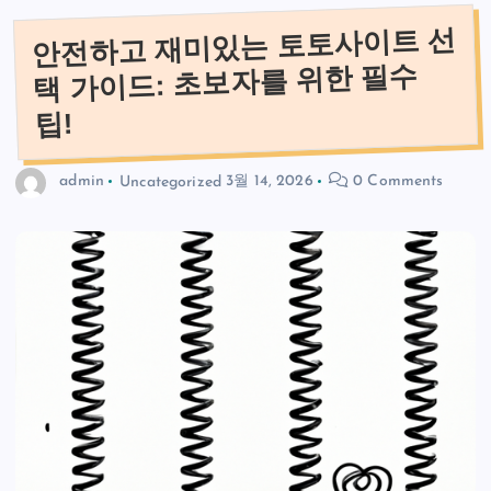
안전하고 재미있는 토토사이트 선
택 가이드: 초보자를 위한 필수
팁!
admin
Uncategorized
3월 14, 2026
0 Comments