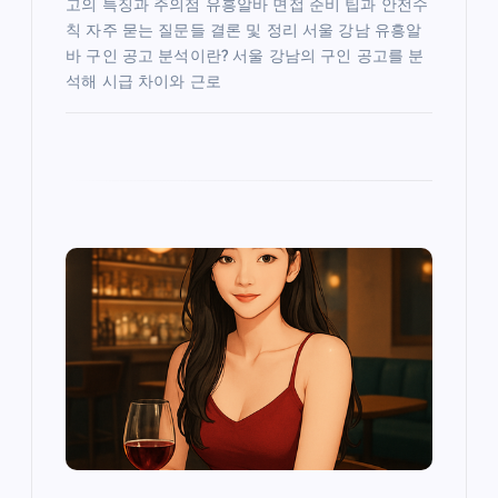
고의 특징과 주의점 유흥알바 면접 준비 팁과 안전수
칙 자주 묻는 질문들 결론 및 정리 서울 강남 유흥알
바 구인 공고 분석이란? 서울 강남의 구인 공고를 분
석해 시급 차이와 근로