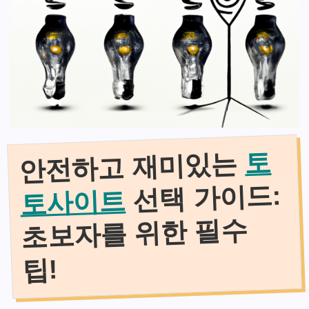
토
안전하고 재미있는
선택 가이드:
토사이트
초보자를 위한 필수
팁!