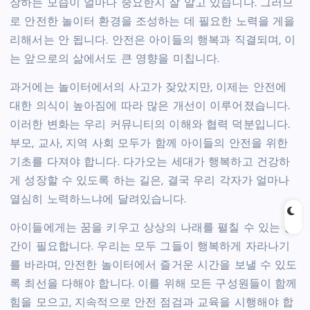
장하는 모습이 얼마나 중요한지 잘 알고 있습니다. 그러므
로 안전한 놀이터 환경을 조성하는 데 필요한 노력을 게을
리해서는 안 됩니다. 안전은 아이들의 행복과 직결되며, 이
는 앞으로의 삶에서도 큰 영향을 미칩니다.
과거에는 놀이터에서의 사고가 잦았지만, 이제는 안전에
대한 의식이 높아짐에 따라 많은 개선이 이루어졌습니다.
이러한 변화는 우리 커뮤니티의 이해와 협력 덕분입니다.
부모, 교사, 지역 사회 모두가 함께 아이들의 안전을 위한
기초를 다져야 합니다. 다가오는 세대가 행복하고 건강하
게 성장할 수 있도록 하는 길은, 결국 우리 각자가 얼마나
열심히 노력하느냐에 달려있습니다.
아이들에게는 꿈을 키우고 상상의 나래를 펼칠 수 있는 공
간이 필요합니다. 우리는 모두 그들이 행복하게 자라나기
를 바라며, 안전한 놀이터에서 즐거운 시간을 보낼 수 있도
록 최선을 다해야 합니다. 이를 위해 모든 구성원들이 함께
힘을 모으고, 지속적으로 안전 점검과 교육을 시행해야 합