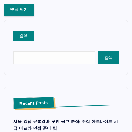
검색
검색
Recent Posts
서울 강남 유흥알바 구인 공고 분석: 주점 아르바이트 시
급 비교와 면접 준비 팁