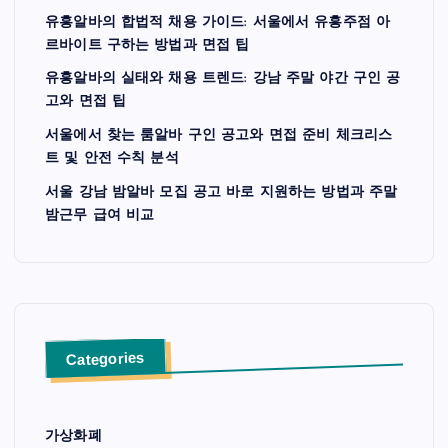
유흥알바의 합법적 채용 가이드: 서울에서 유흥주점 아
르바이트 구하는 방법과 면접 팁
유흥알바의 실태와 채용 트렌드: 강남 주말 야간 구인 공
고와 면접 팁
서울에서 찾는 룸알바 구인 공고와 면접 준비 체크리스
트 및 안전 수칙 분석
서울 강남 밤알바 모집 공고 바로 지원하는 방법과 주말
밤근무 급여 비교
Categories
가상화폐