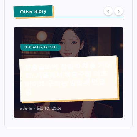
Other Story
UNCATEGORIZED
유흥알바의 합법적 채용 가이
드: 서울에서 유흥주점 아르
바이트 구하는 방법과 면접
팁
admin
6월 10, 2026