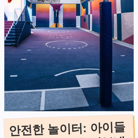
안전한 놀이터: 아이들