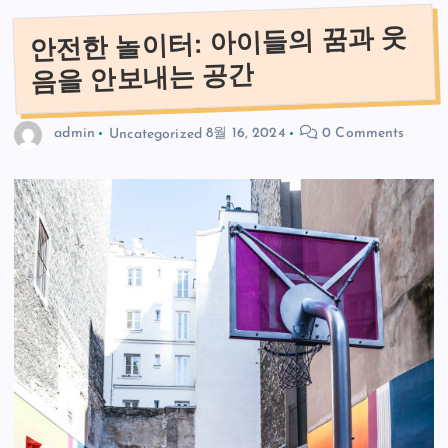
안전한 놀이터: 아이들의 꿈과 웃
음을 안보내는 공간
admin
Uncategorized
8월 16, 2024
0 Comments