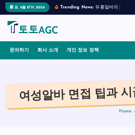
S
Trending News:
유
흥
알
바
의
합
법
적
토. 8월 8TH, 2026
k
i
p
t
o
문의하기
회사 소개
개인 정보 정책
c
o
n
t
여성알바 면접 팁과 시
e
n
t
Home