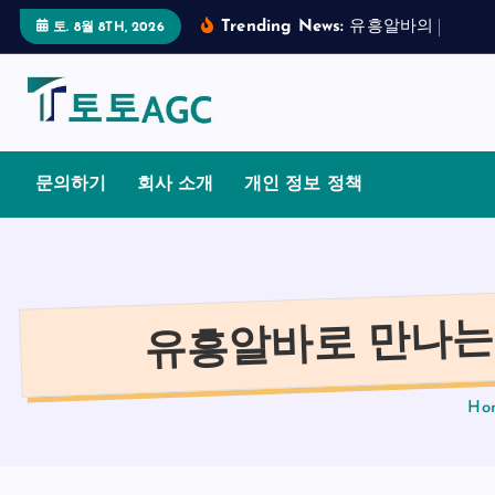
S
Trending News:
유
흥
알
바
의
합
법
적
토. 8월 8TH, 2026
k
i
p
t
o
문의하기
회사 소개
개인 정보 정책
c
o
n
t
유흥알바로 만나는
e
n
t
Ho