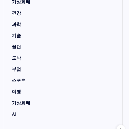
가상화폐
건강
과학
기술
꿀팁
도박
부업
스포츠
여행
가상화폐
AI