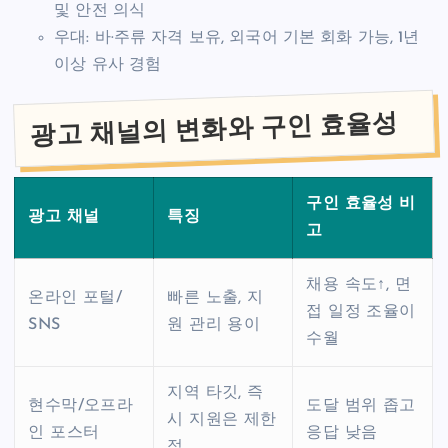
및 안전 의식
우대: 바·주류 자격 보유, 외국어 기본 회화 가능, 1년
이상 유사 경험
광고 채널의 변화와 구인 효율성
구인 효율성 비
광고 채널
특징
고
채용 속도↑, 면
온라인 포털/
빠른 노출, 지
접 일정 조율이
SNS
원 관리 용이
수월
지역 타깃, 즉
현수막/오프라
도달 범위 좁고
시 지원은 제한
인 포스터
응답 낮음
적