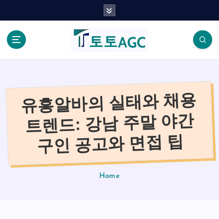
S
k
i
p
t
o
c
o
유흥알바의 실태와 채용
n
t
트렌드: 강남 주말 야간
e
n
구인 공고와 면접 팁
t
Home