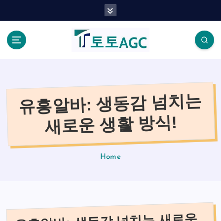
S
k
i
p
t
o
c
o
유흥알바: 생동감 넘치는
n
t
새로운 생활 방식!
e
n
t
Home