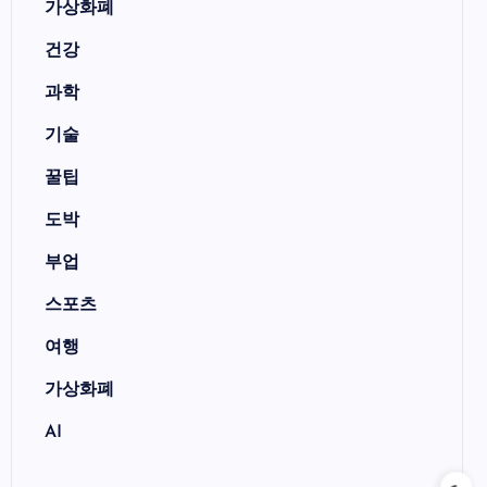
가상화폐
건강
과학
기술
꿀팁
도박
부업
스포츠
여행
가상화폐
AI