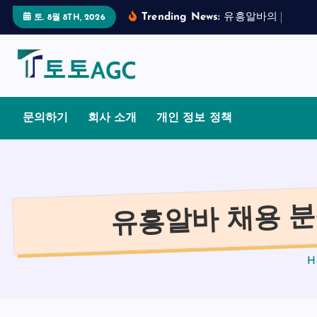
S
Trending News:
유
흥
알
바
의
합
법
적
토. 8월 8TH, 2026
k
i
p
t
o
문의하기
회사 소개
개인 정보 정책
c
o
n
t
유흥알바 채용 분
e
n
t
H