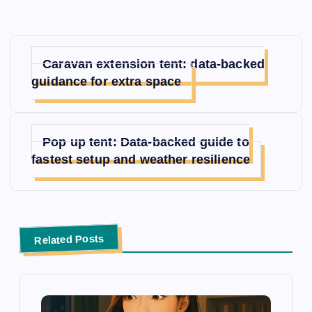
글
Caravan extension tent: data-backed
탐
guidance for extra space
색
Pop up tent: Data-backed guide to
fastest setup and weather resilience
Related Posts