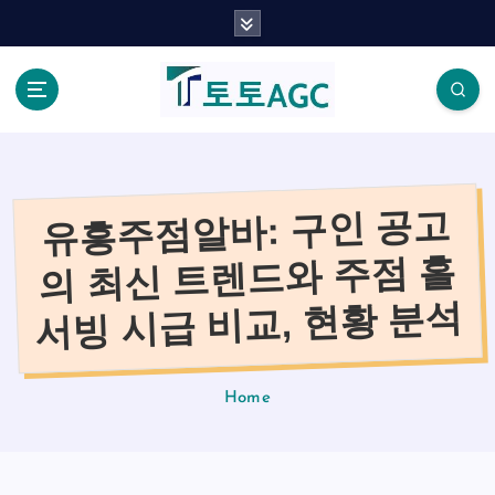
S
k
i
p
t
o
c
o
유흥주점알바: 구인 공고
n
t
의 최신 트렌드와 주점 홀
e
n
서빙 시급 비교, 현황 분석
t
Home