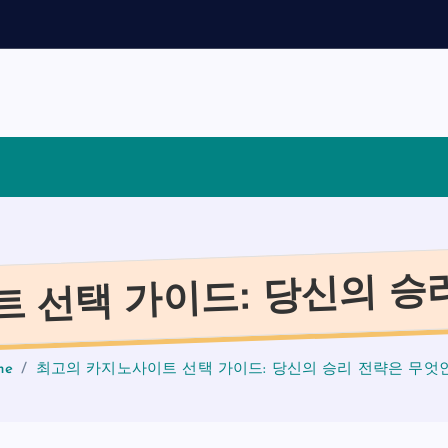
채
용
가
이
 선택 가이드: 당신의 승
me
최고의 카지노사이트 선택 가이드: 당신의 승리 전략은 무엇