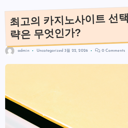
최고의 카지노사이트 선택 
략은 무엇인가?
admin
Uncategorized
3월 22, 2026
0 Comments