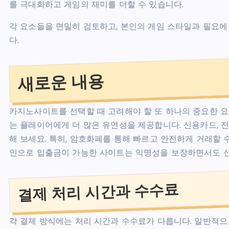
를 극대화하고 게임의 재미를 더할 수 있습니다.
각 요소들을 면밀히 검토하고, 본인의 게임 스타일과 필요에
다.
새로운 내용
카지노사이트를 선택할 때 고려해야 할 또 하나의 중요한 요
는 플레이어에게 더 많은 유연성을 제공합니다. 신용카드, 
해 보세요. 특히, 암호화폐를 통해 빠르고 안전하게 거래할 
인으로 입출금이 가능한 사이트는 익명성을 보장하면서도 신
결제 처리 시간과 수수료
각 결제 방식에는 처리 시간과 수수료가 다릅니다. 일반적으