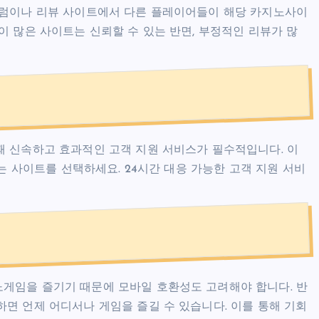
포럼이나 리뷰 사이트에서 다른 플레이어들이 해당 카지노사이
이 많은 사이트는 신뢰할 수 있는 반면, 부정적인 리뷰가 많
때 신속하고 효과적인 고객 지원 서비스가 필수적입니다. 이
는 사이트를 선택하세요. 24시간 대응 가능한 고객 지원 서비
게임을 즐기기 때문에 모바일 호환성도 고려해야 합니다. 반
면 언제 어디서나 게임을 즐길 수 있습니다. 이를 통해 기회