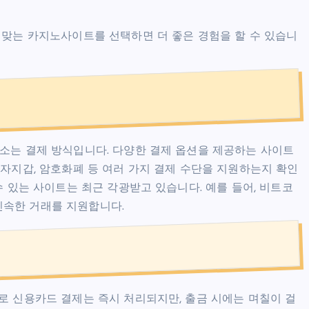
 맞는 카지노사이트를 선택하면 더 좋은 경험을 할 수 있습니
소는 결제 방식입니다. 다양한 결제 옵션을 제공하는 사이트
전자지갑, 암호화폐 등 여러 가지 결제 수단을 지원하는지 확인
수 있는 사이트는 최근 각광받고 있습니다. 예를 들어, 비트코
속한 거래를 지원합니다.
로 신용카드 결제는 즉시 처리되지만, 출금 시에는 며칠이 걸