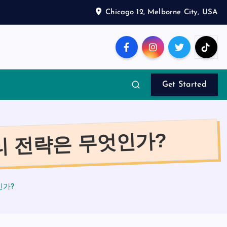
Chicago 12, Melborne City, USA
Get Started
리 전략은 무엇인가?
인가?