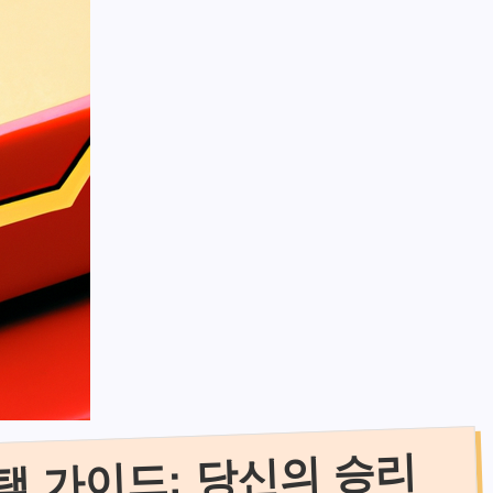
택 가이드: 당신의 승리