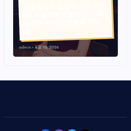
유흥알바의 합법적 채용 가이
드: 서울에서 유흥주점 아르
바이트 구하는 방법과 면접
팁
admin
6월 10, 2026