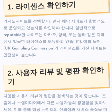
1. 라이센스 확인하기
카지노사이트를 선택할 때, 먼저 해당 사이트가 합법적으
로 운영되고 있는지를 확인해야 합니다. 일반적으로
reputable한 사이트는 마카오, 영국, 또는 몰타 같은 지역
에서 발급한 라이센스를 보유하고 있습니다. 예를 들어,
“UK Gambling Commission”의 라이센스를 가진 사이트는
안전성이 높습니다.
2. 사용자 리뷰 및 평판 확인하
기
다양한 사용자 리뷰와 평판을 검색하는 것이 좋습니다. 포
럼이나 소셜미디어에서 다른 사용자들의 경험담을 찾아보
세요. 이를 통해 해당 사이트의 신뢰성과 서비스 품질을 미