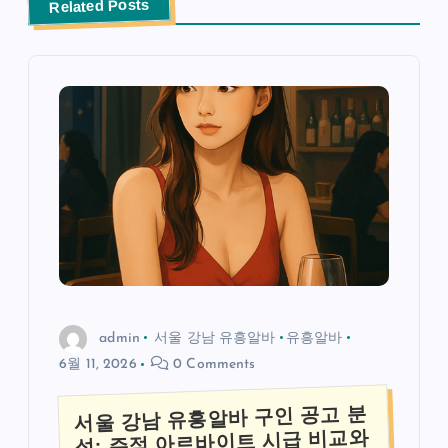
Related Posts
admin
서울 강남 유흥알바
유흥알바
6월 11, 2026
0 Comments
서울 강남 유흥알바 구인 공고 분
석: 주점 아르바이트 시급 비교와