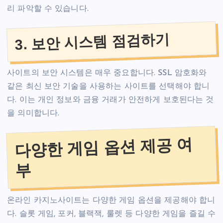
리 파악할 수 있습니다.
3. 보안 시스템 점검하기
사이트의 보안 시스템은 매우 중요합니다. SSL 암호화와
같은 최신 보안 기술을 사용하는 사이트를 선택해야 합니
다. 이는 개인 정보와 금융 거래가 안전하게 보호된다는 것
을 의미합니다.
다양한 게임 옵션 제공 여
부
온라인 카지노사이트는 다양한 게임 옵션을 제공해야 합니
다. 슬롯 게임, 포커, 블랙잭, 룰렛 등 다양한 게임을 즐길 수