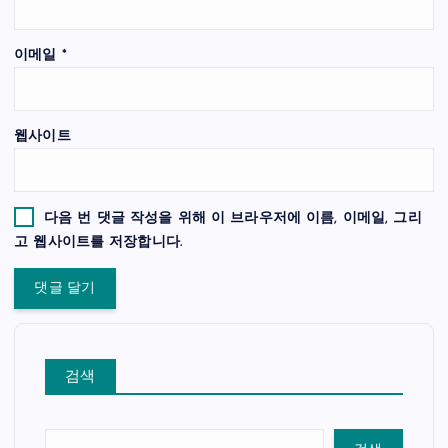
이메일
*
웹사이트
다음 번 댓글 작성을 위해 이 브라우저에 이름, 이메일, 그리
고 웹사이트를 저장합니다.
검색