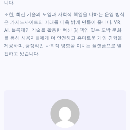
니다.
또한, 최신 기술의 도입과 사회적 책임을 다하는 운영 방식
은 카지노사이트의 미래를 더욱 밝게 만들어 줍니다. VR,
AI, 블록체인 기술을 활용한 혁신 및 책임 있는 도박 문화
를 통해 사용자들에게 더 안전하고 흥미로운 게임 경험을
제공하며, 긍정적인 사회적 영향을 미치는 플랫폼으로 발
전하고 있습니다.