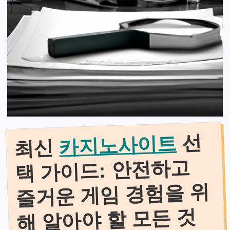
선
카지노사이트
최신
택 가이드: 안전하고
즐거운 게임 경험을 위
해 알아야 할 모든 것