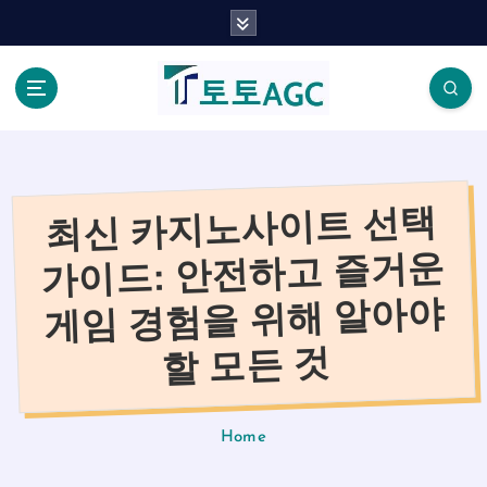
S
k
i
p
t
o
c
o
최신 카지노사이트 선택
n
t
가이드: 안전하고 즐거운
e
n
게임 경험을 위해 알아야
t
할 모든 것
Home