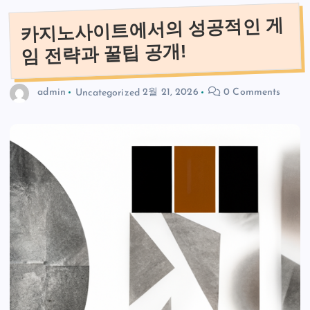
카지노사이트에서의 성공적인 게
임 전략과 꿀팁 공개!
admin
Uncategorized
2월 21, 2026
0 Comments