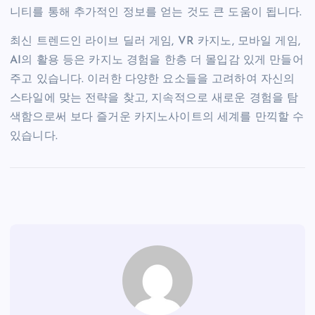
니티를 통해 추가적인 정보를 얻는 것도 큰 도움이 됩니다.
최신 트렌드인 라이브 딜러 게임, VR 카지노, 모바일 게임,
AI의 활용 등은 카지노 경험을 한층 더 몰입감 있게 만들어
주고 있습니다. 이러한 다양한 요소들을 고려하여 자신의
스타일에 맞는 전략을 찾고, 지속적으로 새로운 경험을 탐
색함으로써 보다 즐거운 카지노사이트의 세계를 만끽할 수
있습니다.