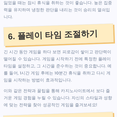
잃었을 때는 잠시 휴식을 취하는 것이 좋습니다. 높은 집중
력을 유지하며 냉정한 판단을 내리는 것이 승리의 열쇠입
니다.
6. 플레이 타임 조절하기
긴 시간 동안 게임을 하다 보면 피로감이 쌓이고 판단력이
떨어질 수 있습니다. 게임을 시작하기 전에 특정한 플레이
타임을 설정하고, 그 시간을 준수하는 것이 중요합니다. 예
를 들어, 1시간 게임 후에는 10분간 휴식을 취하고 다시 게
임을 시작하는 방법이 효과적입니다.
이와 같은 전략과 꿀팁을 통해 카지노사이트에서 보다 즐
거운 게임 경험을 누릴 수 있습니다. 자신의 스타일과 성향
에 맞는 전략을 찾아 성공적인 게임을 즐겨보세요!