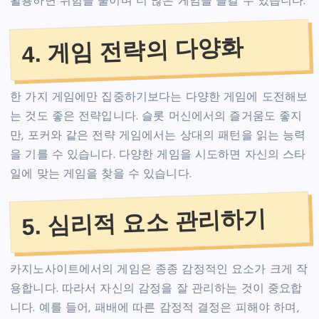
활용하면 위험을 줄이며 더 많은 게임을 즐길 수 있습니다.
4. 게임 전략의 다양화
한 가지 게임에만 집중하기보다는 다양한 게임에 도전해보
는 것도 좋은 전략입니다. 슬롯 머신에서의 즐거움도 좋지
만, 포커와 같은 전략 게임에서는 상대의 패턴을 읽는 능력
을 기를 수 있습니다. 다양한 게임을 시도하면 자신의 스타
일에 맞는 게임을 찾을 수 있습니다.
5. 심리적 요소 관리하기
카지노사이트에서의 게임은 종종 감정적인 요소가 크게 작
용합니다. 따라서 자신의 감정을 잘 관리하는 것이 중요합
니다. 예를 들어, 패배에 따른 감정적 결정은 피해야 하며,