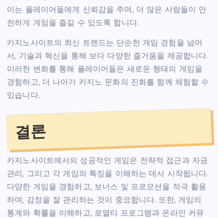
이는 플레이어들에게 신뢰감을 주며, 더 많은 사람들이 안
전하게 게임을 즐길 수 있도록 합니다.
카지노사이트의 최신 트렌드는 단순한 게임 경험을 넘어
서, 기술과 혁신을 통해 보다 다양한 즐거움을 제공합니다.
이러한 변화를 통해 플레이어들은 새로운 형태의 게임을
경험하고, 더 나아가 카지노 문화의 진화를 함께 체험할 수
있습니다.
결론
카지노사이트에서의 성공적인 게임은 전략적 접근과 자금
관리, 그리고 각 게임의 특징을 이해하는 데서 시작됩니다.
다양한 게임을 경험하고, 보너스 및 프로모션을 적극 활용
하며, 감정을 잘 관리하는 것이 중요합니다. 또한, 게임의
통계와 확률을 이해하고, 로열티 프로그램과 온라인 커뮤