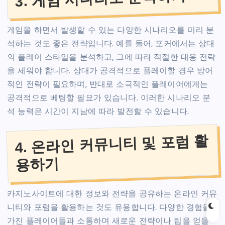
게임을 하면서 발생할 수 있는 다양한 시나리오를 미리 분
석하는 것도 좋은 전략입니다. 예를 들어, 포커에서는 상대
의 플레이 스타일을 분석하고, 그에 따라 적절한 대응 전략
을 세워야 합니다. 상대가 공격적으로 플레이할 경우 방어
적인 전략이 필요하며, 반대로 소극적인 플레이어에게는
공격적으로 베팅할 필요가 있습니다. 이러한 시나리오 분
석 능력은 시간이 지남에 따라 발전할 수 있습니다.
4. 온라인 커뮤니티 및 포럼 활
용하기
카지노사이트에 대한 정보와 전략을 공유하는 온라인 커뮤
니티와 포럼을 활용하는 것도 유용합니다. 다양한 경험을
가진 플레이어들과 소통하며 새로운 전략이나 팁을 얻을