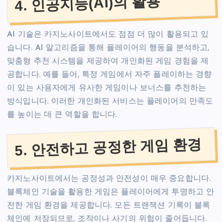
4. 인공지능(AI)의 활용
AI 기술은 카지노사이트에서도 점점 더 많이 활용되고 있
습니다. AI 알고리즘을 통해 플레이어의 행동을 분석하고,
맞춤형 추천 시스템을 제공하여 개인화된 게임 경험을 제
공합니다. 예를 들어, 특정 게임에서 자주 플레이하는 경향
이 있는 사용자에게 유사한 게임이나 보너스를 추천하는
방식입니다. 이러한 개인화된 서비스는 플레이어의 만족도
를 높이는 데 큰 역할을 합니다.
5. 안전하고 공정한 게임 환경
카지노사이트에서는 공정성과 안전성이 매우 중요합니다.
블록체인 기술을 활용한 게임은 플레이어에게 투명하고 안
전한 게임 환경을 제공합니다. 모든 트랜잭션 기록이 블록
체인에 저장되므로, 조작이나 사기의 위험이 줄어듭니다.