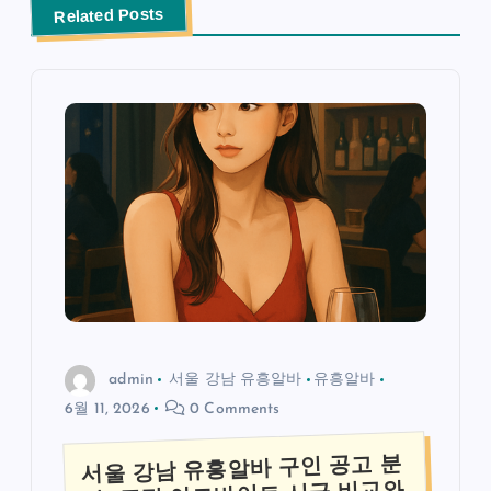
Related Posts
admin
서울 강남 유흥알바
유흥알바
6월 11, 2026
0 Comments
서울 강남 유흥알바 구인 공고 분