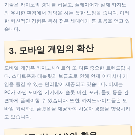
기술은 카지노의 경계를 허물고, 플레이어가 실제 카지노
와 유사한 환경에서 게임을 하는 듯한 느낌을 줍니다. 이러
한 혁신적인 경험은 특히 젊은 세대에게 큰 호응을 얻고 있
습니다.
3. 모바일 게임의 확산
모바일 게임은 카지노사이트의 또 다른 중요한 트렌드입니
다. 스마트폰과 태블릿의 보급으로 인해 언제 어디서나 게
임을 즐길 수 있는 편리함이 제공되고 있습니다. 이제는
PC가 아닌 모바일 기기에서 슬롯 머신, 포커, 룰렛 등을 간
편하게 플레이할 수 있습니다. 또한, 카지노사이트들은 모
바일 최적화된 플랫폼을 제공하여 사용자 경험을 향상시키
고 있습니다.