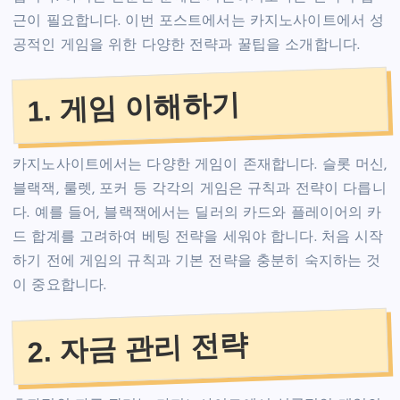
근이 필요합니다. 이번 포스트에서는 카지노사이트에서 성
공적인 게임을 위한 다양한 전략과 꿀팁을 소개합니다.
1. 게임 이해하기
카지노사이트에서는 다양한 게임이 존재합니다. 슬롯 머신,
블랙잭, 룰렛, 포커 등 각각의 게임은 규칙과 전략이 다릅니
다. 예를 들어, 블랙잭에서는 딜러의 카드와 플레이어의 카
드 합계를 고려하여 베팅 전략을 세워야 합니다. 처음 시작
하기 전에 게임의 규칙과 기본 전략을 충분히 숙지하는 것
이 중요합니다.
2. 자금 관리 전략