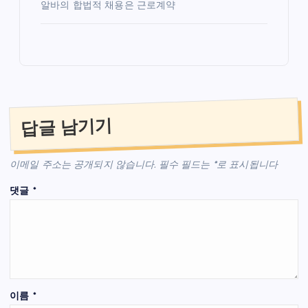
알바의 합법적 채용은 근로계약
답글 남기기
이메일 주소는 공개되지 않습니다.
필수 필드는
*
로 표시됩니다
댓글
*
이름
*