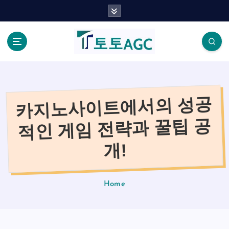
S
k
i
p
t
o
c
o
카지노사이트에서의 성공
n
t
적인 게임 전략과 꿀팁 공
e
n
개!
t
Home