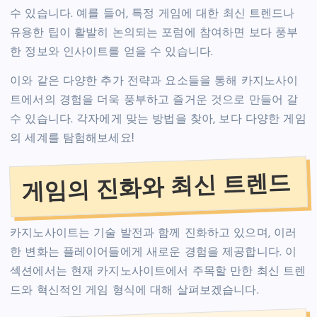
수 있습니다. 예를 들어, 특정 게임에 대한 최신 트렌드나
유용한 팁이 활발히 논의되는 포럼에 참여하면 보다 풍부
한 정보와 인사이트를 얻을 수 있습니다.
이와 같은 다양한 추가 전략과 요소들을 통해 카지노사이
트에서의 경험을 더욱 풍부하고 즐거운 것으로 만들어 갈
수 있습니다. 각자에게 맞는 방법을 찾아, 보다 다양한 게임
의 세계를 탐험해보세요!
게임의 진화와 최신 트렌드
카지노사이트는 기술 발전과 함께 진화하고 있으며, 이러
한 변화는 플레이어들에게 새로운 경험을 제공합니다. 이
섹션에서는 현재 카지노사이트에서 주목할 만한 최신 트렌
드와 혁신적인 게임 형식에 대해 살펴보겠습니다.