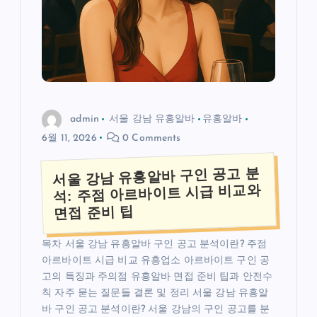
admin
서울 강남 유흥알바
유흥알바
6월 11, 2026
0 Comments
서울 강남 유흥알바 구인 공고 분
석: 주점 아르바이트 시급 비교와
면접 준비 팁
목차 서울 강남 유흥알바 구인 공고 분석이란? 주점
아르바이트 시급 비교 유흥업소 아르바이트 구인 공
고의 특징과 주의점 유흥알바 면접 준비 팁과 안전수
칙 자주 묻는 질문들 결론 및 정리 서울 강남 유흥알
바 구인 공고 분석이란? 서울 강남의 구인 공고를 분