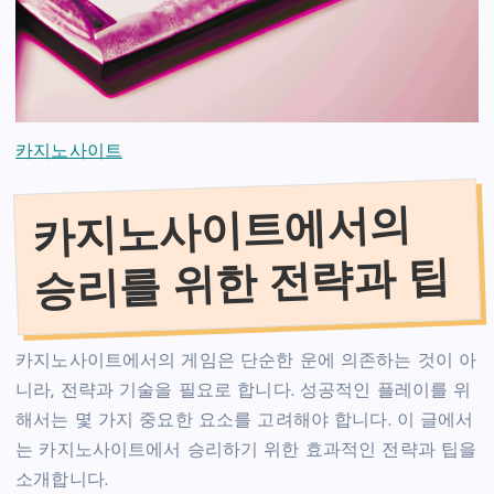
카지노사이트
카지노사이트에서의
승리를 위한 전략과 팁
카지노사이트에서의 게임은 단순한 운에 의존하는 것이 아
니라, 전략과 기술을 필요로 합니다. 성공적인 플레이를 위
해서는 몇 가지 중요한 요소를 고려해야 합니다. 이 글에서
는 카지노사이트에서 승리하기 위한 효과적인 전략과 팁을
소개합니다.