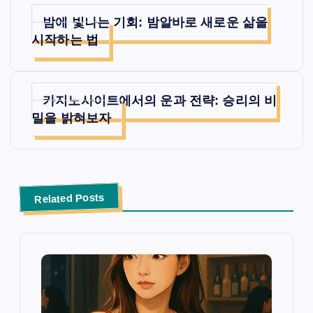
글
밤에 빛나는 기회: 밤알바로 새로운 삶을
탐
시작하는 법
색
카지노사이트에서의 운과 전략: 승리의 비
밀을 밝혀보자
Related Posts