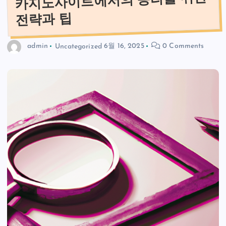
카지노사이트에서의 승리를 위한
전략과 팁
admin
Uncategorized
6월 16, 2025
0 Comments