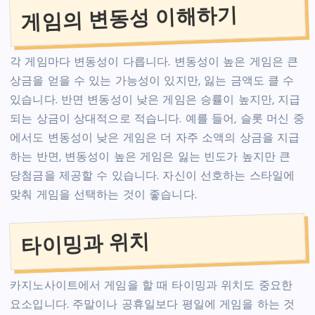
게임의 변동성 이해하기
각 게임마다 변동성이 다릅니다. 변동성이 높은 게임은 큰
상금을 얻을 수 있는 가능성이 있지만, 잃는 금액도 클 수
있습니다. 반면 변동성이 낮은 게임은 승률이 높지만, 지급
되는 상금이 상대적으로 적습니다. 예를 들어, 슬롯 머신 중
에서도 변동성이 낮은 게임은 더 자주 소액의 상금을 지급
하는 반면, 변동성이 높은 게임은 잃는 빈도가 높지만 큰
당첨금을 제공할 수 있습니다. 자신이 선호하는 스타일에
맞춰 게임을 선택하는 것이 좋습니다.
타이밍과 위치
카지노사이트에서 게임을 할 때 타이밍과 위치도 중요한
요소입니다. 주말이나 공휴일보다 평일에 게임을 하는 것