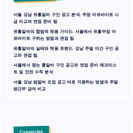
서울 강남 유흥알바 구인 공고 분석: 주점 아르바이트 시
급 비교와 면접 준비 팁
유흥알바의 합법적 채용 가이드: 서울에서 유흥주점 아
르바이트 구하는 방법과 면접 팁
유흥알바의 실태와 채용 트렌드: 강남 주말 야간 구인 공
고와 면접 팁
서울에서 찾는 룸알바 구인 공고와 면접 준비 체크리스
트 및 안전 수칙 분석
서울 강남 밤알바 모집 공고 바로 지원하는 방법과 주말
밤근무 급여 비교
Categories