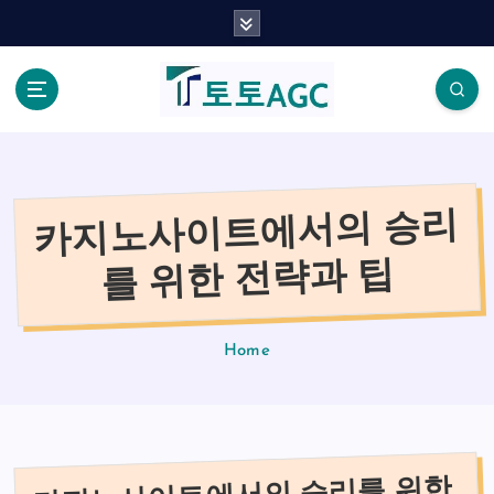
S
k
i
p
t
o
c
o
카지노사이트에서의 승리
n
t
를 위한 전략과 팁
e
n
t
Home