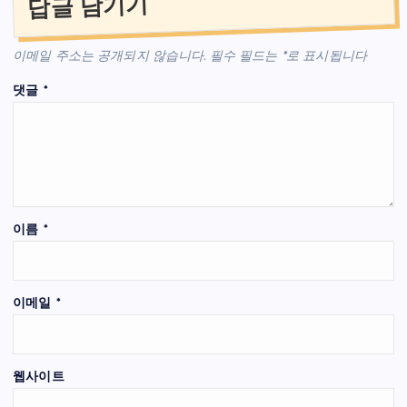
답글 남기기
이메일 주소는 공개되지 않습니다.
필수 필드는
*
로 표시됩니다
댓글
*
이름
*
이메일
*
웹사이트