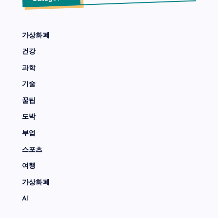
가상화폐
건강
과학
기술
꿀팁
도박
부업
스포츠
여행
가상화폐
AI