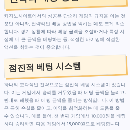
카지노사이트에서의 성공은 단순히 게임의 규칙을 아는 것
뿐만 아니라, 전략적인 베팅 방법을 익히는 데도 크게 의존
합니다. 경기 상황에 따라 베팅 금액을 조절하거나 특정 시
점에 더 큰 금액을 베팅하는 등, 적절한 타이밍에 적절한
액션을 취하는 것이 중요합니다.
점진적 베팅 시스템
하나의 효과적인 전략으로는 점진적 베팅 시스템이 있습니
다. 이는 게임에서 승리를 거두었을 때 베팅 금액을 늘리고,
반대로 패했을 때 베팅 금액을 줄이는 방식입니다. 이 방법
은 특히 손실을 줄이고, 이익을 최적화하는 데 도움을 줄
수 있습니다. 예를 들어, 첫 번째 게임에서 10,000원을 베팅
하여 승리하면, 다음 게임에서 15,000원으로 베팅합니다.