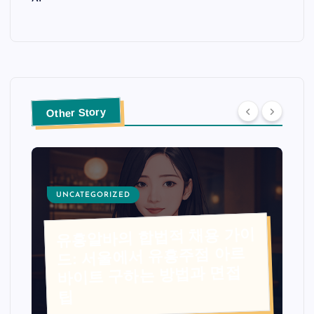
Other Story
UNCATEGORIZED
유흥알바의 합법적 채용 가이
드: 서울에서 유흥주점 아르
바이트 구하는 방법과 면접
팁