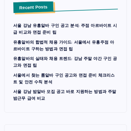
Recent Posts
서울 강남 유흥알바 구인 공고 분석: 주점 아르바이트 시
급 비교와 면접 준비 팁
유흥알바의 합법적 채용 가이드: 서울에서 유흥주점 아
르바이트 구하는 방법과 면접 팁
유흥알바의 실태와 채용 트렌드: 강남 주말 야간 구인 공
고와 면접 팁
서울에서 찾는 룸알바 구인 공고와 면접 준비 체크리스
트 및 안전 수칙 분석
서울 강남 밤알바 모집 공고 바로 지원하는 방법과 주말
밤근무 급여 비교