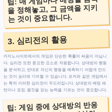
팁: 매 게임마다 베팅할 금액
을 정해놓고, 그 금액을 지키
는 것이 중요합니다.
3. 심리전의 활용
카지노사이트에서의 게임은 단순한 확률의 싸움이 아닙니
다. 심리전 또한 중요한 요소로 작용합니다. 상대방의 행동
을 분석하고, 반대로 자신의 행동을 예측하기 어렵게 만드
는 것이 승리에 기여할 수 있습니다. 포커와 같은 게임에서
는 특히 이러한 심리전이 두드러집니다. 상대방의 베팅 패
턴이나 표정, 몸짓을 읽는 능력을 기르는 것이 중요합니다.
팁: 게임 중에 상대방의 반응