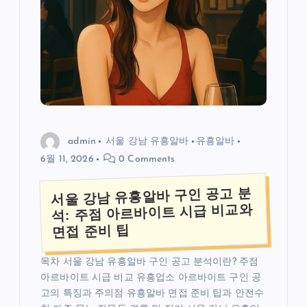
admin
서울 강남 유흥알바
유흥알바
6월 11, 2026
0 Comments
서울 강남 유흥알바 구인 공고 분
석: 주점 아르바이트 시급 비교와
면접 준비 팁
목차 서울 강남 유흥알바 구인 공고 분석이란? 주점
아르바이트 시급 비교 유흥업소 아르바이트 구인 공
고의 특징과 주의점 유흥알바 면접 준비 팁과 안전수