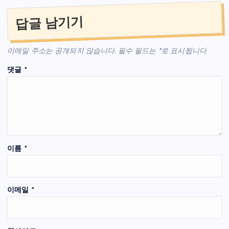
답글 남기기
이메일 주소는 공개되지 않습니다.
필수 필드는
*
로 표시됩니다
댓글
*
이름
*
이메일
*