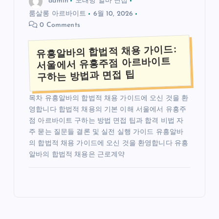
admin
노래방 알바 면접
룸살롱 아르바이트
6월 10, 2026
0 Comments
유흥알바의 합법적 채용 가이드:
서울에서 유흥주점 아르바이트
구하는 방법과 면접 팁
목차 유흥알바의 합법적 채용 가이드에 오신 것을 환
영합니다 합법적 채용의 기본 이해 서울에서 유흥주
점 아르바이트 구하는 방법 면접 팁과 합격 비법 자
주 묻는 질문들 결론 및 실전 실행 가이드 유흥알바
의 합법적 채용 가이드에 오신 것을 환영합니다 유흥
알바의 합법적 채용은 근로계약