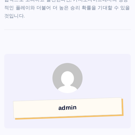
합적으로 고려하고 실천한다면, 카지노사이트에서의 성공
적인 플레이와 더불어 더 높은 승리 확률을 기대할 수 있을
것입니다.
admin