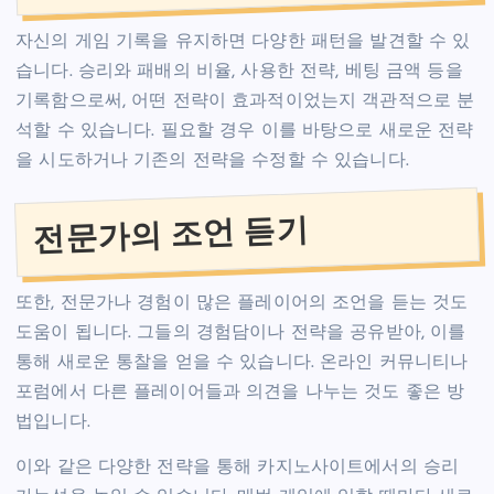
자신의 게임 기록을 유지하면 다양한 패턴을 발견할 수 있
습니다. 승리와 패배의 비율, 사용한 전략, 베팅 금액 등을
기록함으로써, 어떤 전략이 효과적이었는지 객관적으로 분
석할 수 있습니다. 필요할 경우 이를 바탕으로 새로운 전략
을 시도하거나 기존의 전략을 수정할 수 있습니다.
전문가의 조언 듣기
또한, 전문가나 경험이 많은 플레이어의 조언을 듣는 것도
도움이 됩니다. 그들의 경험담이나 전략을 공유받아, 이를
통해 새로운 통찰을 얻을 수 있습니다. 온라인 커뮤니티나
포럼에서 다른 플레이어들과 의견을 나누는 것도 좋은 방
법입니다.
이와 같은 다양한 전략을 통해 카지노사이트에서의 승리