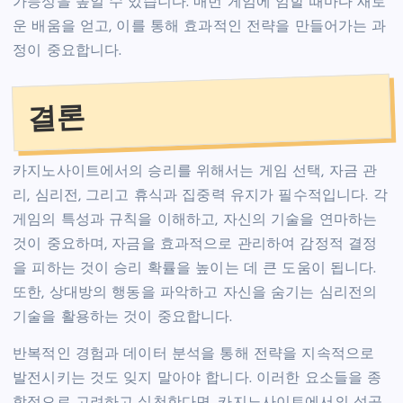
가능성을 높일 수 있습니다. 매번 게임에 임할 때마다 새로
운 배움을 얻고, 이를 통해 효과적인 전략을 만들어가는 과
정이 중요합니다.
결론
카지노사이트에서의 승리를 위해서는 게임 선택, 자금 관
리, 심리전, 그리고 휴식과 집중력 유지가 필수적입니다. 각
게임의 특성과 규칙을 이해하고, 자신의 기술을 연마하는
것이 중요하며, 자금을 효과적으로 관리하여 감정적 결정
을 피하는 것이 승리 확률을 높이는 데 큰 도움이 됩니다.
또한, 상대방의 행동을 파악하고 자신을 숨기는 심리전의
기술을 활용하는 것이 중요합니다.
반복적인 경험과 데이터 분석을 통해 전략을 지속적으로
발전시키는 것도 잊지 말아야 합니다. 이러한 요소들을 종