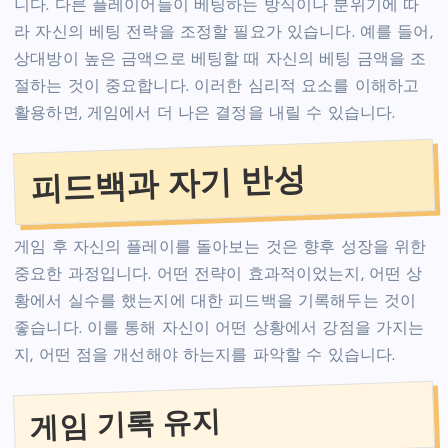
니다. 다른 플레이어들이 베팅하는 방식이나 분위기에 따
라 자신의 베팅 전략을 조정할 필요가 있습니다. 예를 들어,
상대방이 높은 금액으로 베팅할 때 자신의 베팅 금액을 조
절하는 것이 중요합니다. 이러한 심리적 요소를 이해하고
활용하면, 게임에서 더 나은 결정을 내릴 수 있습니다.
피드백과 자기 반성
게임 후 자신의 플레이를 돌아보는 것은 향후 성장을 위한
중요한 과정입니다. 어떤 전략이 효과적이었는지, 어떤 상
황에서 실수를 했는지에 대한 피드백을 기록해두는 것이
좋습니다. 이를 통해 자신이 어떤 상황에서 강점을 가지는
지, 어떤 점을 개선해야 하는지를 파악할 수 있습니다.
게임 기록 유지