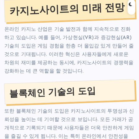
카지노사이트의 미래 전망
온라인 카지노 산업은 기술 발전과 함께 지속적으로 진화
하고 있습니다. 예를 들어, 가상현실(VR)과 증강현실(AR)
기술의 도입은 게임 경험을 한층 더 몰입감 있게 만들어 줄
것으로 기대됩니다. 이러한 혁신은 사용자들에게 새로운
차원의 재미를 제공하는 동시에, 카지노사이트의 경쟁력을
강화하는 데 큰 역할을 할 것입니다.
블록체인 기술의 도입
또한 블록체인 기술의 도입은 카지노사이트의 투명성과 신
뢰성을 높이는 데 기여할 것으로 보입니다. 모든 거래가 공
개적으로 기록되기 때문에 사용자들은 더욱 안전하게 게임
을 즐길 수 있게 됩니다. 이는 특히 온라인에서 안전성을