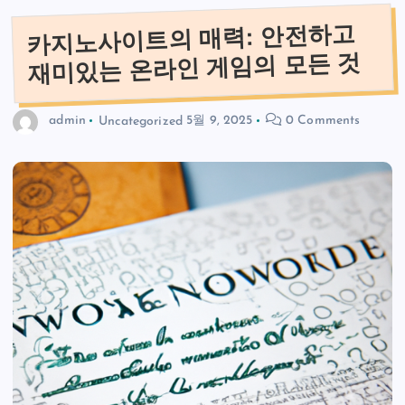
카지노사이트의 매력: 안전하고
재미있는 온라인 게임의 모든 것
admin
Uncategorized
5월 9, 2025
0 Comments