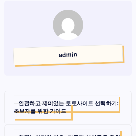
admin
글
안전하고 재미있는 토토사이트 선택하기:
탐
초보자를 위한 가이드
색