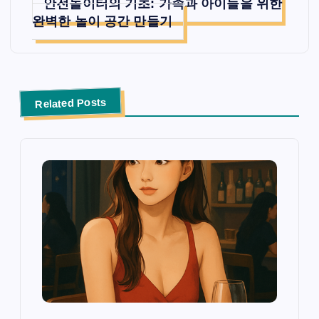
안전놀이터의 기초: 가족과 아이들을 위한
완벽한 놀이 공간 만들기
Related Posts