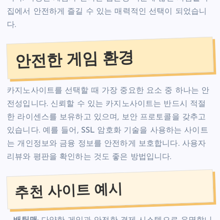
집에서 안전하게 즐길 수 있는 매력적인 선택이 되었습니
다.
안전한 게임 환경
카지노사이트를 선택할 때 가장 중요한 요소 중 하나는 안
전성입니다. 신뢰할 수 있는 카지노사이트는 반드시 적절
한 라이센스를 보유하고 있으며, 보안 프로토콜을 갖추고
있습니다. 예를 들어, SSL 암호화 기술을 사용하는 사이트
는 개인정보와 금융 정보를 안전하게 보호합니다. 사용자
리뷰와 평판을 확인하는 것도 좋은 방법입니다.
추천 사이트 예시