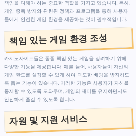
책임을 다해야 하는 중요한 역할을 가지고 있습니다. 특히,
게임 중독 방지와 관련된 정책과 프로그램을 통해 사용자
들에게 안전한 게임 환경을 제공하는 것이 필수적입니다.
책임 있는 게임 환경 조성
카지노사이트들은 종종 책임 있는 게임을 장려하기 위해
다양한 기능을 제공합니다. 예를 들어, 사용자들이 자신의
게임 한도를 설정할 수 있게 하여 과도한 베팅을 방지하도
록 돕는 기능이 있습니다. 이러한 기능은 사용자가 자신을
통제할 수 있도록 도와주며, 게임의 재미를 유지하면서도
안전하게 즐길 수 있도록 합니다.
자원 및 지원 서비스