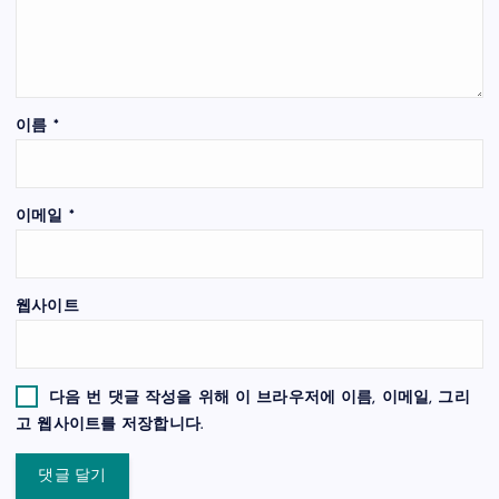
이름
*
이메일
*
웹사이트
다음 번 댓글 작성을 위해 이 브라우저에 이름, 이메일, 그리
고 웹사이트를 저장합니다.