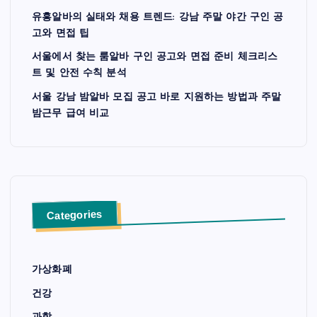
유흥알바의 실태와 채용 트렌드: 강남 주말 야간 구인 공
고와 면접 팁
서울에서 찾는 룸알바 구인 공고와 면접 준비 체크리스
트 및 안전 수칙 분석
서울 강남 밤알바 모집 공고 바로 지원하는 방법과 주말
밤근무 급여 비교
Categories
가상화폐
건강