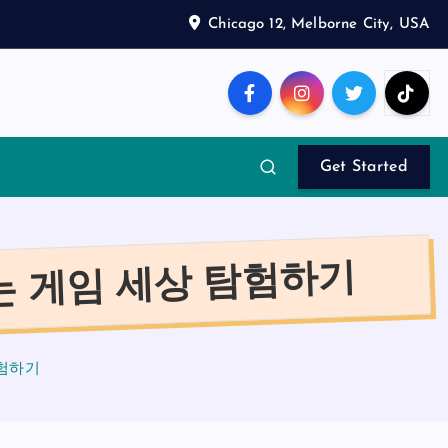
Chicago 12, Melborne City, USA
Get Started
는 게임 세상 탐험하기
탐험하기