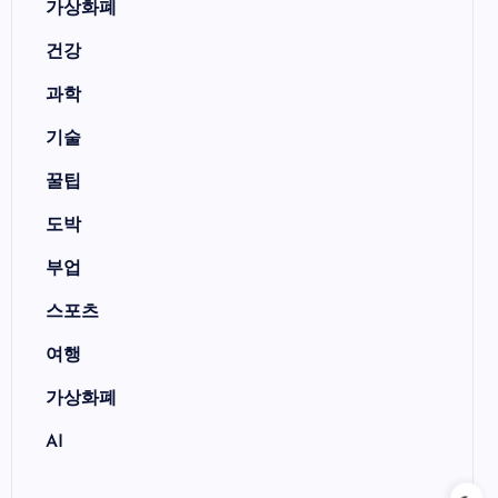
가상화폐
건강
과학
기술
꿀팁
도박
부업
스포츠
여행
가상화폐
AI