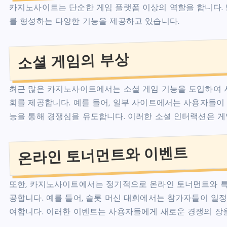
카지노사이트는 단순한 게임 플랫폼 이상의 역할을 합니다.
를 형성하는 다양한 기능을 제공하고 있습니다.
소셜 게임의 부상
최근 많은 카지노사이트에서는 소셜 게임 기능을 도입하여 
회를 제공합니다. 예를 들어, 일부 사이트에서는 사용자들이
능을 통해 경쟁심을 유도합니다. 이러한 소셜 인터랙션은 게
온라인 토너먼트와 이벤트
또한, 카지노사이트에서는 정기적으로 온라인 토너먼트와 특
공합니다. 예를 들어, 슬롯 머신 대회에서는 참가자들이 일
여합니다. 이러한 이벤트는 사용자들에게 새로운 경쟁의 장