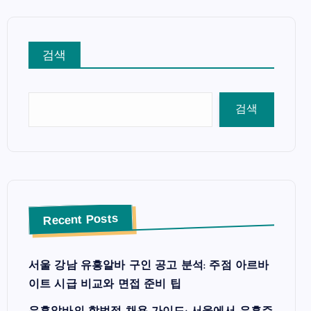
검색
검색
Recent Posts
서울 강남 유흥알바 구인 공고 분석: 주점 아르바
이트 시급 비교와 면접 준비 팁