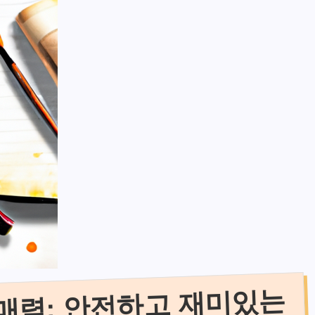
매력: 안전하고 재미있는