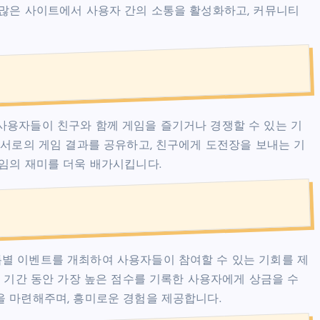
 많은 사이트에서 사용자 간의 소통을 활성화하고, 커뮤니티
사용자들이 친구와 함께 게임을 즐기거나 경쟁할 수 있는 기
 서로의 게임 결과를 공유하고, 친구에게 도전장을 보내는 기
임의 재미를 더욱 배가시킵니다.
별 이벤트를 개최하여 사용자들이 참여할 수 있는 기회를 제
정 기간 동안 가장 높은 점수를 기록한 사용자에게 상금을 수
을 마련해주며, 흥미로운 경험을 제공합니다.