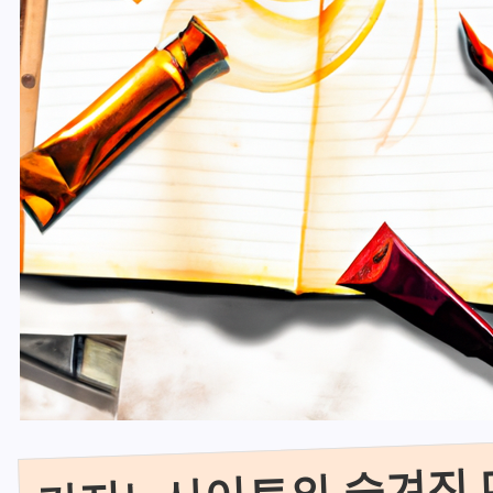
카지노사이트의 숨겨진 