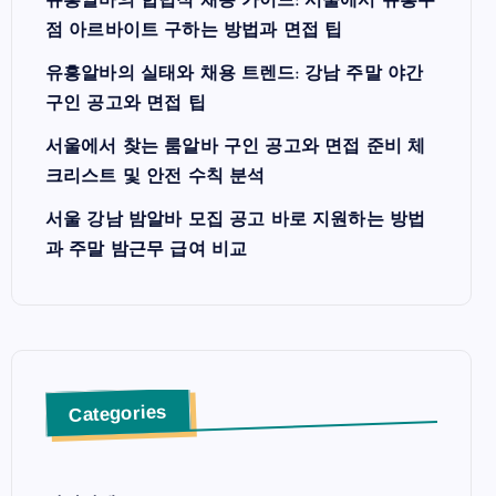
유흥알바의 합법적 채용 가이드: 서울에서 유흥주
점 아르바이트 구하는 방법과 면접 팁
유흥알바의 실태와 채용 트렌드: 강남 주말 야간
구인 공고와 면접 팁
서울에서 찾는 룸알바 구인 공고와 면접 준비 체
크리스트 및 안전 수칙 분석
서울 강남 밤알바 모집 공고 바로 지원하는 방법
과 주말 밤근무 급여 비교
Categories