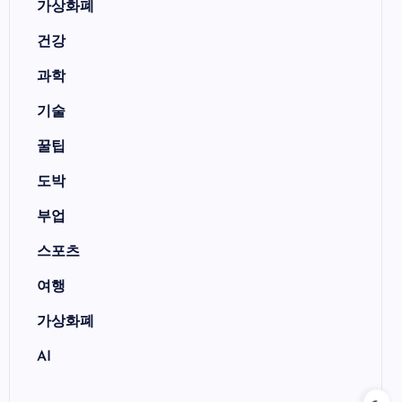
가상화폐
건강
과학
기술
꿀팁
도박
부업
스포츠
여행
가상화폐
AI