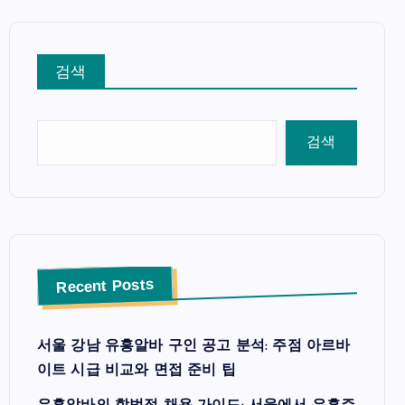
검색
검색
Recent Posts
서울 강남 유흥알바 구인 공고 분석: 주점 아르바
이트 시급 비교와 면접 준비 팁