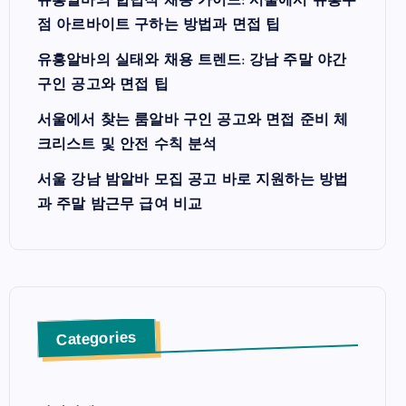
유흥알바의 합법적 채용 가이드: 서울에서 유흥주
점 아르바이트 구하는 방법과 면접 팁
유흥알바의 실태와 채용 트렌드: 강남 주말 야간
구인 공고와 면접 팁
서울에서 찾는 룸알바 구인 공고와 면접 준비 체
크리스트 및 안전 수칙 분석
서울 강남 밤알바 모집 공고 바로 지원하는 방법
과 주말 밤근무 급여 비교
Categories