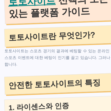
토토사이트
있는 플랫폼 가이드
토토사이트란 무엇인가?
토토사이트는 스포츠 경기의 결과에 베팅할 수 있는 온라인 플
스포츠 이벤트에 대한 베팅이 인기를 끌고 있습니다. 그러
합니다.
안전한 토토사이트의 특징
1. 라이센스와 인증