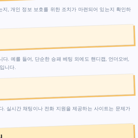
는지, 개인 정보 보호를 위한 조치가 마련되어 있는지 확인하
. 예를 들어, 단순한 승패 베팅 외에도 핸디캡, 언더오버,
입니다.
다. 실시간 채팅이나 전화 지원을 제공하는 사이트는 문제가