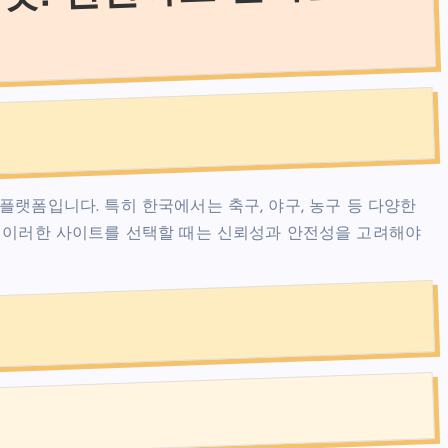
랫폼입니다. 특히 한국에서는 축구, 야구, 농구 등 다양한
나 이러한 사이트를 선택할 때는 신뢰성과 안전성을 고려해야