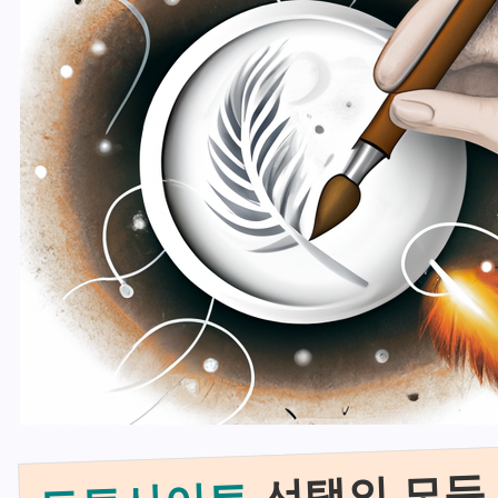
선택의 모든 