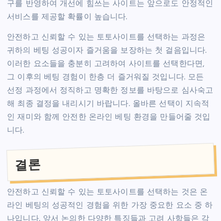
구를 반영하여 개선에 힘쓰는 사이트는 앞으로도 안정적인
서비스를 제공할 확률이 높습니다.
안전하고 신뢰할 수 있는 토토사이트를 선택하는 과정은
귀하의 베팅 성공이자 즐거움을 보장하는 첫 걸음입니다.
이러한 요소들을 충분히 고려하여 사이트를 선택한다면,
그 이후의 베팅 경험이 한층 더 즐거워질 것입니다. 모든
선정 과정에서 정직하고 명확한 정보를 바탕으로 심사숙고
해 최종 결정을 내리시기 바랍니다. 올바른 선택이 지속적
인 재미와 함께 안전한 온라인 베팅 환경을 만들어줄 것입
니다.
결론
안전하고 신뢰할 수 있는 토토사이트를 선택하는 것은 온
라인 베팅의 성공적인 경험을 위한 가장 중요한 요소 중 하
나입니다. 앞서 논의한 다양한 특징들과 고려 사항들은 각