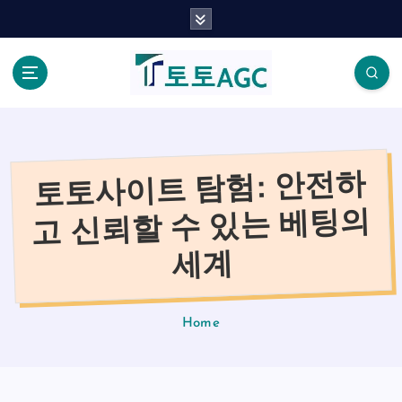
S
k
i
p
t
o
c
o
토토사이트 탐험: 안전하
n
t
고 신뢰할 수 있는 베팅의
e
n
세계
t
Home