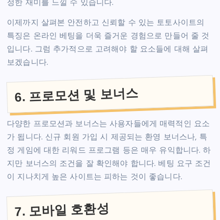
정한 재미를 느낄 수 있습니다.
이제까지 살펴본 안전하고 신뢰할 수 있는 토토사이트의
특징은 온라인 베팅을 더욱 즐거운 경험으로 만들어 줄 것
입니다. 그럼 추가적으로 고려해야 할 요소들에 대해 살펴
보겠습니다.
6. 프로모션 및 보너스
다양한 프로모션과 보너스는 사용자들에게 매력적인 요소
가 됩니다. 신규 회원 가입 시 제공되는 환영 보너스나, 특
정 게임에 대한 리워드 프로그램 등은 매우 유익합니다. 하
지만 보너스의 조건을 잘 확인해야 합니다. 베팅 요구 조건
이 지나치게 높은 사이트는 피하는 것이 좋습니다.
7. 모바일 호환성