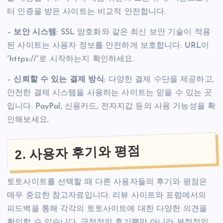
터 인증을 받은 사이트는 비교적 안전합니다.
–
보안 시스템
: SSL 암호화와 같은 최신 보안 기술이 적용
된 사이트는 사용자 정보를 안전하게 보호합니다. URL이
“https://”로 시작하는지 확인하세요.
–
신뢰할 수 있는 결제 방식
: 다양한 결제 수단을 제공하고,
안전한 결제 시스템을 사용하는 사이트는 믿을 수 있는 곳
입니다. PayPal, 신용카드, 전자지갑 등의 사용 가능성을 확
인해보세요.
2. 사용자 후기와 평점
토토사이트를 선택할 때 다른 사용자들의 후기와 평점은
매우 중요한 참고자료입니다. 리뷰 사이트와 포럼에서의
피드백을 통해 각각의 토토사이트에 대한 다양한 의견을
확인할 수 있습니다. 긍정적인 후기뿐만 아니라 부정적인