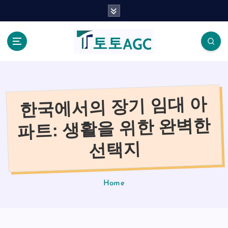
S
k
i
p
t
o
c
o
한국에서의 장기 임대 아
n
t
파트: 생활을 위한 완벽한
e
n
선택지
t
Home