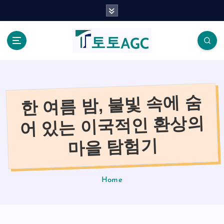
S
k
i
p
t
o
c
o
한 여름 밤, 불빛 속에 숨
n
t
어 있는 이국적인 환상의
e
n
마을 탐험기
t
Home