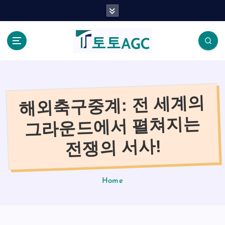
S
k
i
p
t
o
c
o
해외축구중계: 전 세계의
n
t
그라운드에서 펼쳐지는
e
n
전쟁의 서사!
t
Home