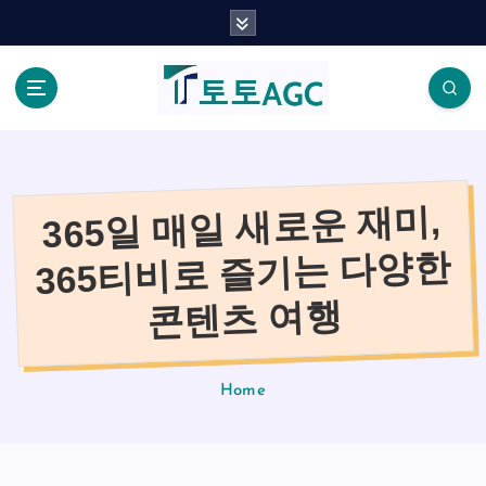
S
k
i
p
t
o
c
o
365일 매일 새로운 재미,
n
t
365티비로 즐기는 다양한
e
n
콘텐츠 여행
t
Home